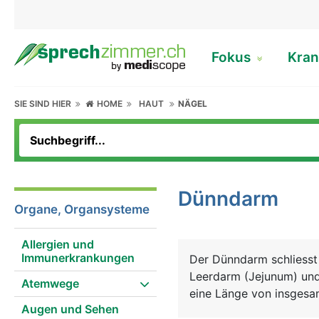
Fokus
Kran
SIE SIND HIER
HOME
HAUT
NÄGEL
Dünndarm
Organe, Organsysteme
Allergien und
Immunerkrankungen
Der Dünndarm schliesst
Leerdarm (Jejunum) und
Atemwege
eine Länge von insgesa
Augen und Sehen
Im Dünndarm findet die 