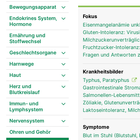
Aufnahme (Resorption) 
Bewegungsapparat
faltig und besitzt unzä
Fokus
Endokrines System,
Resorptionsfläche stark
Hormone
Eisenmangelanämie unkl
ins Blut und werden über
Gluten-Intoleranz: Viru
Ernährung und
Milchzuckerunverträglic
Stoffwechsel
Fruchtzucker-Intoleranz
Geschlechtsorgane
Fragen und Antworten zu
Harnwege
Krankheitsbilder
Haut
Typhus, Paratyphus
Herz und
Gastrointestinale Stro
Blutkreislauf
Salmonellen-Lebensmitte
Zöliakie, Glutenunverträ
Immun- und
Lymphsystem
Laktoseintoleranz, Milc
Nervensystem
Symptome
Ohren und Gehör
Blut im Stuhl (Blutstuhl