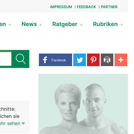
IMPRESSUM
FEEDBACK
PARTNER
gen
News
Ratgeber
Rubriken
Share buttons
Facebook
hnitte:
ichen sie
raum ein.
ehr sehen
d