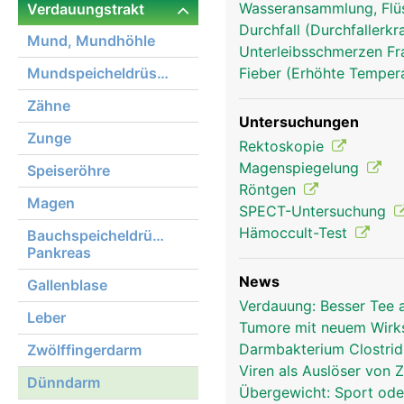
Wasseransammlung, Flü
Verdauungstrakt
Durchfall (Durchfallerk
Mund, Mundhöhle
Unterleibsschmerzen F
dünndarm frau
Mundspeicheldrüsen
Fieber (Erhöhte Tempera
Zähne
Untersuchungen
Zunge
Rektoskopie
Magenspiegelung
Speiseröhre
Röntgen
Magen
SPECT-Untersuchung
Hämoccult-Test
Bauchspeicheldrüse,
Pankreas
News
Gallenblase
Verdauung: Besser Tee 
Leber
Tumore mit neuem Wirks
Darmbakterium Clostri
Zwölffingerdarm
Viren als Auslöser von 
Dünndarm
Übergewicht: Sport ode