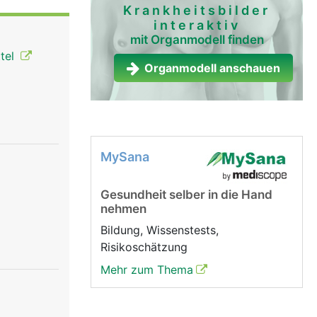
rms ist
Krankheitsbilder
interaktiv
mit Organmodell finden
chleimhaut
ttel
Organmodell anschauen
MySana
Gesundheit selber in die Hand
nehmen
Bildung, Wissenstests,
Risikoschätzung
Mehr zum Thema