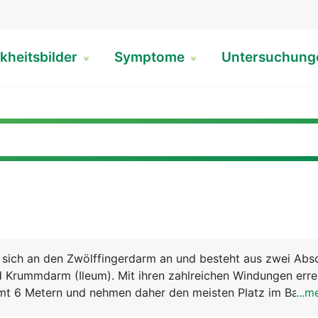
kheitsbilder
Symptome
Untersuchun
 sich an den Zwölffingerdarm an und besteht aus zwei Absc
 Krummdarm (Ileum). Mit ihren zahlreichen Windungen erre
mt 6 Metern und nehmen daher den meisten Platz im Bauch
...m
eigentliche Verdauung statt, das heisst, die Aufspaltung un