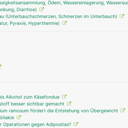
ssigkeitsansammlung, Ödem, Wassereinlagerung, Wassersu
rankung, Diarrhoe)
rau (Unterbauchschmerzen, Schmerzen im Unterbauch)
dünndarm mann
tur, Pyrexie, Hyperthermie)
als Alkohol zum Käsefondue
toff besser sichtbar gemacht
dium ramosum fördert die Entstehung von Übergewicht
Zöliakie
r Operationen gegen Adipositas?