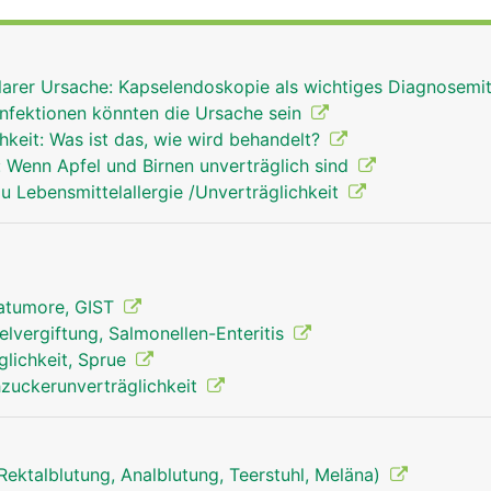
der Nährstoffe aus der Nahrung. Die Innenseite des Dünnda
hlige kleine Ausstülpungen, die Darmzotten, wodurch die
 vergrössert wird. Die Nährstoffe gelangen über die Darms
arer Ursache: Kapselendoskopie als wichtiges Diagnosemi
 die Pfortader zur Leber transportiert.
sinfektionen könnten die Ursache sein
hkeit: Was ist das, wie wird behandelt?
: Wenn Apfel und Birnen unverträglich sind
 Lebensmittelallergie /Unverträglichkeit
matumore, GIST
lvergiftung, Salmonellen-Enteritis
glichkeit, Sprue
hzuckerunverträglichkeit
, Rektalblutung, Analblutung, Teerstuhl, Meläna)