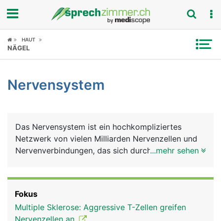
Fokus
HAUT
NÄGEL
Krankheitsbilder
Nervensystem
Symptome
Untersuchungen
Das Nervensystem ist ein hochkompliziertes
News
Netzwerk von vielen Milliarden Nervenzellen und
Nervenverbindungen, das sich durch den ganzen
...mehr sehen
Ratgeber
Körper erstreckt. Es ist das grundlegende
Nachrichten- und Kommunikationsnetz, das
Rubriken
zusammen mit dem Hormonsystem alle bewussten
Fokus
und unbewussten Körperfunktionen steuert und
Multiple Sklerose: Aggressive T-Zellen greifen
aufeinander abstimmt. Das Gehirn ist dabei die
Nervenzellen an