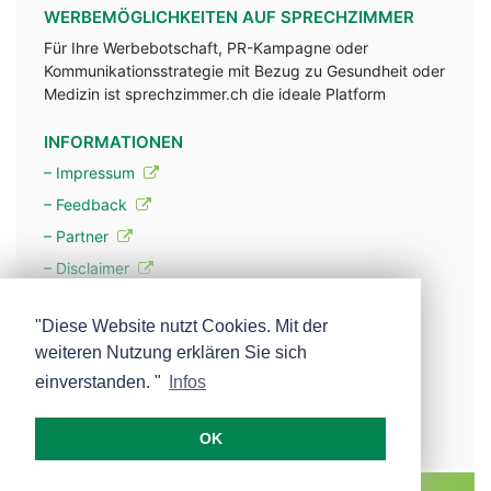
WERBEMÖGLICHKEITEN AUF SPRECHZIMMER
Für Ihre Werbebotschaft, PR-Kampagne oder
Kommunikationsstrategie mit Bezug zu Gesundheit oder
Medizin ist sprechzimmer.ch die ideale Platform
INFORMATIONEN
– Impressum
– Feedback
– Partner
– Disclaimer
– Datenschutzerklärung / Privacy Policy
"Diese Website nutzt Cookies. Mit der
weiteren Nutzung erklären Sie sich
– Werbung
einverstanden. "
Infos
– Mehr über unsere Experten
OK
MEDISCOPE AG E-MAIL:
INFO@MEDISCOPE.CH