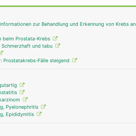
 die Mitte der Prostata. Hier tritt beim Samenerguss (Ejaku
e Samenflüssigkeit in die Harnröhre über. Sie enthält versc
fruchtung der weiblichen Eizelle benötigt werden. Mit zun
 Informationen zur Behandlung und Erkennung von Krebs an
ie Prostata.
 beim Prostata-Krebs
: Schmerzhaft und tabu
: Prostatakrebs-Fälle steigend
gutartig
statitis
akarzinom
, Pyelonephritis
, Epididymitis