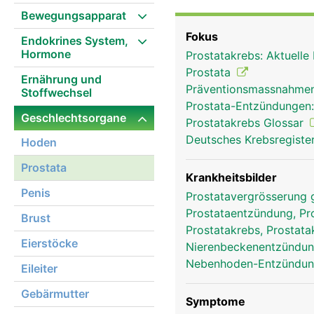
Harnröhre verläuft durch
Bewegungsapparat
in der Prostata gebildet
Fokus
Endokrines System,
Enzyme, die für eine Be
Hormone
Prostatakrebs: Aktuelle
Alter vergrössert sich d
Prostata
Ernährung und
Präventionsmassnahmen
Stoffwechsel
Prostata-Entzündungen
Geschlechtsorgane
Prostatakrebs Glossar
Deutsches Krebsregister
Hoden
Prostata
Krankheitsbilder
Penis
Prostatavergrösserung 
Prostataentzündung, Pro
Brust
Prostatakrebs, Prostat
Eierstöcke
Nierenbeckenentzündung
Nebenhoden-Entzündung
Eileiter
Gebärmutter
Symptome