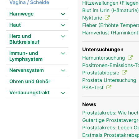
Vagina / Scheide
Hitzewallungen (Fliege
Blut im Urin (Hämaturie
Harnwege
Nykturie
Prostata Mann
Haut
Fieber (Erhöhte Tempera
Harnverlust (Harninkont
Herz und
Blutkreislauf
Untersuchungen
Immun- und
Harnuntersuchung
Lymphsystem
Positronen-Emissions-
Nervensystem
Prostatabiopsie
Prostata Untersuchung
Ohren und Gehör
PSA-Test
Verdauungstrakt
News
Prostatakrebs: Wie hoc
Gutartige Prostatavergr
Prostatakrebs: Leben O
Erstmals Prostatakrebsp