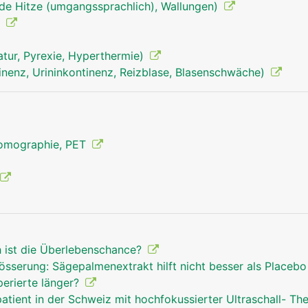
nde Hitze (umgangssprachlich), Wallungen)
)
tur, Pyrexie, Hyperthermie)
inenz, Urininkontinenz, Reizblase, Blasenschwäche)
Tomographie, PET
h ist die Überlebenschance?
össerung: Sägepalmenextrakt hilft nicht besser als Placeb
perierte länger?
atient in der Schweiz mit hochfokussierter Ultraschall- Th