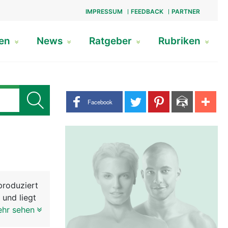
IMPRESSUM
FEEDBACK
PARTNER
gen
News
Ratgeber
Rubriken
Share buttons
Facebook
produziert
 und liegt
stata mit
ehr sehen
e