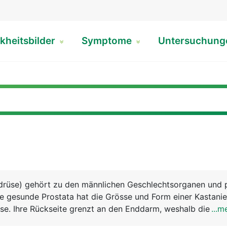
kheitsbilder
Symptome
Untersuchun
rdrüse) gehört zu den männlichen Geschlechtsorganen und 
ie gesunde Prostata hat die Grösse und Form einer Kastanie
ase. Ihre Rückseite grenzt an den Enddarm, weshalb die Pro
...m
us ertastet werden kann. Die von der Harnblase abgehend