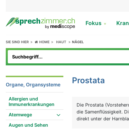
Fokus
Kran
SIE SIND HIER
HOME
HAUT
NÄGEL
Prostata
Organe, Organsysteme
Allergien und
Immunerkrankungen
Die Prostata (Vorstehe
die Samenflüssigkeit. D
Atemwege
direkt unter der Harnbl
Augen und Sehen
dem Finger über den An