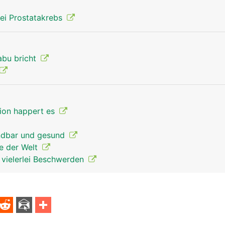
ei Prostatakrebs
abu bricht
tion happert es
endbar und gesund
re der Welt
t vielerlei Beschwerden