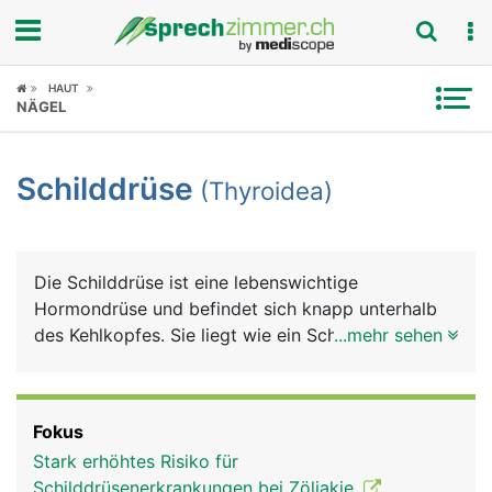
Fokus
HAUT
NÄGEL
Krankheitsbilder
Schilddrüse
(Thyroidea)
Symptome
Untersuchungen
Die Schilddrüse ist eine lebenswichtige
News
Hormondrüse und befindet sich knapp unterhalb
des Kehlkopfes. Sie liegt wie ein Schild vor
...mehr sehen
Ratgeber
Kehlkopf und Luftröhre. Die Schilddrüse hat die
Form eines Schmetterlings mit zwei Flügel, die
Rubriken
über eine Gewebebrücke verbunden sind. Die
Fokus
Schilddrüse produziert Schilddrüsenhormone und
Stark erhöhtes Risiko für
das Hormon Calcitonin. Die Schilddrüsenhormone
Schilddrüsenerkrankungen bei Zöliakie