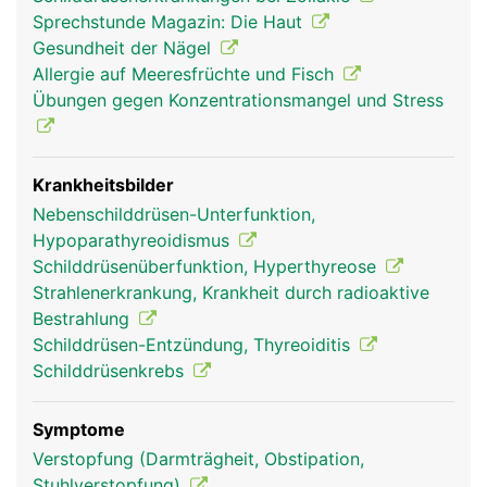
wirken auf fast alle Körperzellen, indem sie den
Sprechstunde Magazin: Die Haut
Stoffwechsel anregen. So haben sie Einfluss auf
Gesundheit der Nägel
Zucker-, Fett- und Eiweisshaushalt, Wärmehaushalt
Allergie auf Meeresfrüchte und Fisch
und Körpertemperatur, Herz- Kreislaufsystem,
Übungen gegen Konzentrationsmangel und Stress
Funktion von Darm, Muskeln und Nervensystem
sowie Gemütsverfassung und Leistungsfähigkeit.
Beim Kind steuern die Schilddrüsenhormone
zudem die Gehirn- und Nervenentwicklung sowie
Krankheitsbilder
das Knochenwachstum. Das Calcitonin ist an der
Nebenschilddrüsen-Unterfunktion,
Feinregulation von Kalzium im Blut beteiligt. Für
Hypoparathyreoidismus
die Produktion der Schilddrüsenhormone benötigt
Schilddrüsenüberfunktion, Hyperthyreose
die Schilddrüse Jod, das sie aus der Nahrung über
Strahlenerkrankung, Krankheit durch radioaktive
das Blut erhält und speichert.
Bestrahlung
Schilddrüsen-Entzündung, Thyreoiditis
Schilddrüsenkrebs
Symptome
Verstopfung (Darmträgheit, Obstipation,
Stuhlverstopfung)