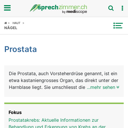
Fokus
HAUT
NÄGEL
Krankheitsbilder
Prostata
Symptome
Untersuchungen
Die Prostata, auch Vorsteherdrüse genannt, ist ein
News
etwa kastaniengrosses Organ, das direkt unter der
Harnblase liegt. Sie umschliesst die Harnröhre
...mehr sehen
Ratgeber
ringförmig. Sie besteht aus vielen Einzeldrüsen
deren Ausführungsgänge in die Harnröhre münden.
Rubriken
Die Vorsteherdrüse gehört, genau wie Hoden,
Fokus
Nebenhoden und Samenleiter, zu den
Prostatakrebs: Aktuelle Informationen zur
Geschlechtsorganen des Mannes.
Behandlung und Erkennung von Krebs an der