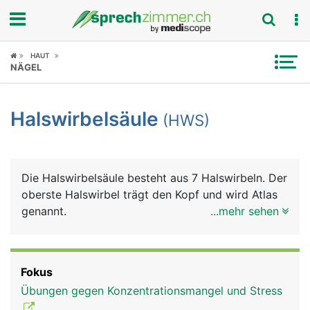
Fokus
HAUT
NÄGEL
Krankheitsbilder
Halswirbelsäule
(HWS)
Symptome
Untersuchungen
Die Halswirbelsäule besteht aus 7 Halswirbeln. Der
News
oberste Halswirbel trägt den Kopf und wird Atlas
genannt.
...mehr sehen
Ratgeber
Rubriken
Fokus
Übungen gegen Konzentrationsmangel und Stress