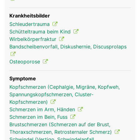
Krankheitsbilder
Schleudertrauma
Schütteltrauma beim Kind
Halswirbelsäule
Halswirbelsäule
Frau
Mann
Wirbelkörperfraktur
Bandscheibenvorfall, Diskushernie, Discusprolaps
Osteoporose
Symptome
Kopfschmerzen (Cephalgie, Migräne, Kopfweh,
Spannungskopfschmerzen, Cluster-
Kopfschmerzen)
Schmerzen im Arm, Händen
Schmerzen im Bein, Fuss
Brustschmerzen (Schmerzen auf der Brust,
Thoraxschmerzen, Retrosternaler Schmerz)
Schwindel (Vertigo, Schwindelanfall,