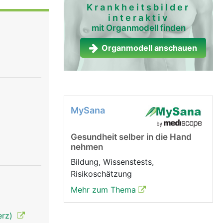
ärmutter,
Krankheitsbilder
interaktiv
nen. Die
mit Organmodell finden
ie zur
 von Urin.
Organmodell anschauen
MySana
Gesundheit selber in die Hand
nehmen
Bildung, Wissenstests,
Risikoschätzung
Mehr zum Thema
erz)