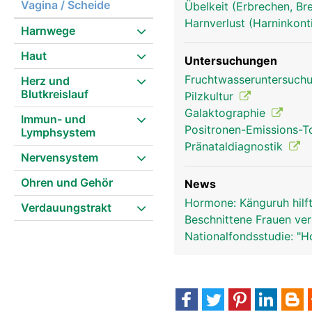
Vagina / Scheide
Übelkeit (Erbrechen, Br
Harnverlust (Harninkont
Harnwege
Geschlechtsorgane Frau
Haut
Untersuchungen
Fruchtwasseruntersuch
Herz und
Blutkreislauf
Pilzkultur
Galaktographie
Immun- und
Positronen-Emissions-
Lymphsystem
Pränataldiagnostik
Nervensystem
Ohren und Gehör
News
Hormone: Känguruh hilf
Verdauungstrakt
Beschnittene Frauen ver
Nationalfondsstudie: "