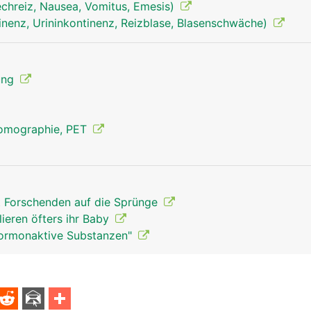
echreiz, Nausea, Vomitus, Emesis)
inenz, Urininkontinenz, Reizblase, Blasenschwäche)
Geschlechtsorgane Mann
ung
Tomographie, PET
t Forschenden auf die Sprünge
lieren öfters ihr Baby
Hormonaktive Substanzen"