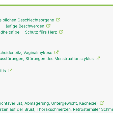
r und Prostata und bei der Frau die Scheide (Vagina), Geb
. Auch die weiblichen Brüste zählen zu den Geschlechtsorga
en vor allem zur Fortpflanzung und Hormonproduktion sow
eiblichen Geschlechtsorgane
len Lust. Beim Mann dient der Penis auch zur Ausscheidung
 - Häufige Beschwerden
ndheitsfibel – Schutz fürs Herz
Scheidenpilz, Vaginalmykose
lusstörungen, Störungen des Menstruationszyklus
itis
chtsverlust, Abmagerung, Untergewicht, Kachexie)
zen auf der Brust, Thoraxschmerzen, Retrosternaler Schm