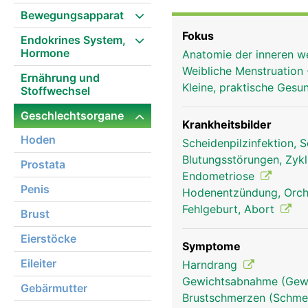
Samenblasen, Samenleite
Bewegungsapparat
Eileiter und Eierstöcke
Fokus
Endokrines System,
Geschlechtsorgane dien
Hormone
Anatomie der inneren w
Befriedigung der sexuel
Weibliche Menstruation
Ernährung und
Kleine, praktische Gesu
Stoffwechsel
Geschlechtsorgane
Krankheitsbilder
Hoden
Scheidenpilzinfektion, 
Blutungsstörungen, Zyk
Prostata
Endometriose
Penis
Hodenentzündung, Orch
Fehlgeburt, Abort
Brust
Eierstöcke
Symptome
Eileiter
Harndrang
Gewichtsabnahme (Gewi
Gebärmutter
Brustschmerzen (Schmer