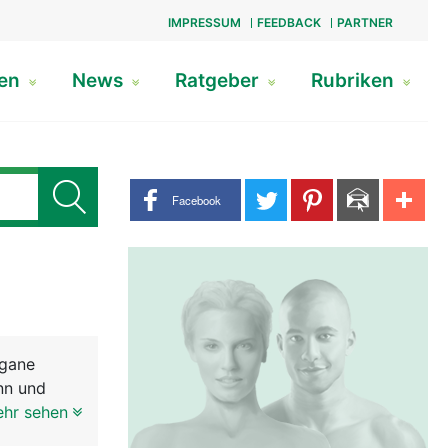
IMPRESSUM
FEEDBACK
PARTNER
gen
News
Ratgeber
Rubriken
Share buttons
Facebook
rgane
nn und
 der Frau.
ehr sehen