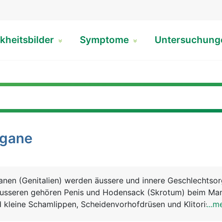
kheitsbilder
Symptome
Untersuchun
rgane
anen (Genitalien) werden äussere und innere Geschlechtso
äusseren gehören Penis und Hodensack (Skrotum) beim Ma
kleine Schamlippen, Scheidenvorhofdrüsen und Klitoris bei
...m
echtsorganen zählen beim Mann die Hoden, Nebenhoden,