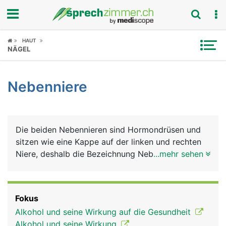
Fokus
HAUT
NÄGEL
Krankheitsbilder
Nebenniere
Symptome
Untersuchungen
Die beiden Nebennieren sind Hormondrüsen und
News
sitzen wie eine Kappe auf der linken und rechten
Niere, deshalb die Bezeichnung Nebennieren.
...mehr sehen
Ratgeber
Ansonsten haben sie aber nur wenig mit den
Nieren zu tun. Die Nebennieren bestehen aus
Rubriken
Rinde (aussen) und Mark (innen), die jeweils
Fokus
unterschiedliche Hormone produzieren. Die
Alkohol und seine Wirkung auf die Gesundheit
Nebennierenrinde produziert Glukokortikoide
Alkohol und seine Wirkung