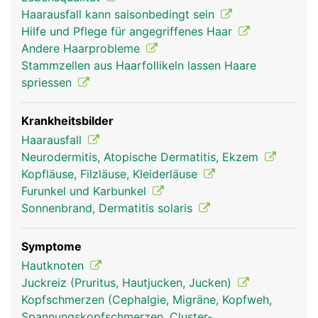
knollige Verdickung, die Haarzwiebel. Dort
Haarausfall kann saisonbedingt sein
befindet sich auch die gut durchblutete
Hilfe und Pflege für angegriffenes Haar
Haarpapille, die das Haar mit Nährstoffen versorgt
Andere Haarprobleme
und so zum Wachsen bringt. Zu jedem Haarfollikel
Stammzellen aus Haarfollikeln lassen Haare
gehört ein kleiner Muskel, der das Haar bei Kälte
spriessen
oder Stress aufrichtet ("Gänsehaut"). Die Körper-
und Kopfhaare dienen zum Schutz vor Kälte und
Sonneneinstrahlung. Die Augenbrauen und
Krankheitsbilder
Wimpern schützen die Augen vor äusseren
Haarausfall
Einflüssen und die Nasenhaare fangen kleine
Neurodermitis, Atopische Dermatitis, Ekzem
Partikel (z.B. Staub) ab, damit sie nicht eingeatmet
Kopfläuse, Filzläuse, Kleiderläuse
werden.
Furunkel und Karbunkel
Sonnenbrand, Dermatitis solaris
Symptome
Hautknoten
Juckreiz (Pruritus, Hautjucken, Jucken)
Kopfschmerzen (Cephalgie, Migräne, Kopfweh,
Spannungskopfschmerzen, Cluster-