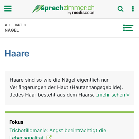
Fokus
HAUT
NÄGEL
Krankheitsbilder
Haare
Symptome
Untersuchungen
Haare sind so wie die Nägel eigentlich nur
News
Verlängerungen der Haut (Hautanhangsgebilde).
Jedes Haar besteht aus dem Haarschaft und der
...mehr sehen
Ratgeber
Haarwurzel, die tief in der Haut (Lederhaut)
verankert ist. Um die Haarwurzel herum liegt der
Rubriken
Haarfollikel, in dem sich Nervenenden befinden,
Fokus
die feinste Haarbewegungen registrieren. Die
Trichotillomanie: Angst beeinträchtigt die
Haarwurzel bildet an ihrem unteren Ende eine
Lebensqualität