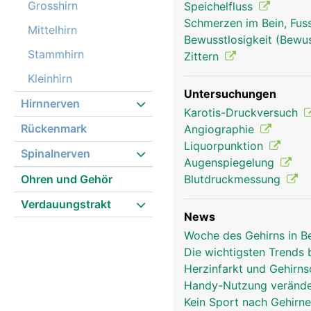
Grosshirn
Speichelfluss
Schmerzen im Bein, Fus
Mittelhirn
Bewusstlosigkeit (Bewu
Stammhirn
Zittern
Kleinhirn
Untersuchungen
Hirnnerven
Karotis-Druckversuch
Rückenmark
Angiographie
Liquorpunktion
Spinalnerven
Augenspiegelung
Ohren und Gehör
Blutdruckmessung
Verdauungstrakt
News
Woche des Gehirns in B
Die wichtigsten Trends
Herzinfarkt und Gehirn
hirn frau
Handy-Nutzung verände
Kein Sport nach Gehirn