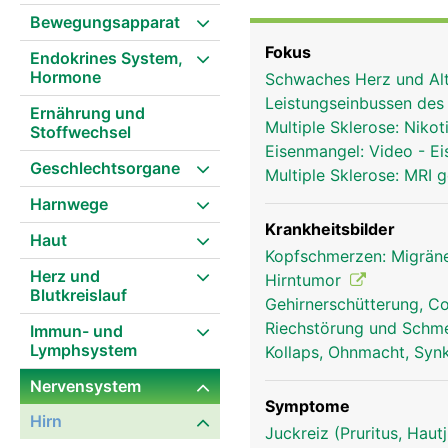
entsprechende Reaktione
Bewegungsapparat
Nervenzellen (Hirnzellen
Fokus
Endokrines System,
so ein hochkompliziert
Hormone
Schwaches Herz und Al
Zellen kann der Körper 
Leistungseinbussen des
steuert das Hirn prakti
Ernährung und
Multiple Sklerose: Niko
Stoffwechsel
unterschiedliche Aufgab
Eisenmangel: Video - Ei
Verdauung, und andere 
Geschlechtsorgane
Multiple Sklerose: MRI 
Zwischenhirn ist die Um
Harnwege
Hirnanhangsdrüse, die 
ist Sitz der Gedanken, 
Krankheitsbilder
Haut
steuert den Schlaf und 
Kopfschmerzen: Migrän
Herz und
Bewegungen zuständig. Z
Hirntumor
Blutkreislauf
Sauerstoffversorgung ü
Gehirnerschütterung, C
von mehr als 10 Sekunde
Riechstörung und Schm
Immun- und
Minuten führt bereits 
Lymphsystem
Kollaps, Ohnmacht, Sy
Schädelknochen und de
Nervensystem
Flüssigkeit (Liquor) fl
Symptome
mit Nährstoffen versorg
Hirn
Juckreiz (Pruritus, Hau