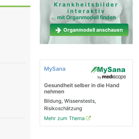
rden
Krankheitsbilder
interaktiv
 sind und
mit Organmodell finden
 andere
ntrale
Organmodell anschauen
 Hirns
g,
e
ewegungen,
MySana
lhirn
n von
Gesundheit selber in die Hand
rochene
nehmen
Blutflusses
ere
Bildung, Wissenstests,
iegenden
Risikoschätzung
nmark-
Mehr zum Thema
irn auch