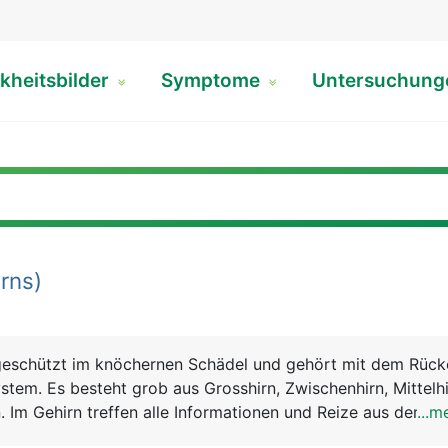
kheitsbilder
Symptome
Untersuchun
rns)
t geschützt im knöchernen Schädel und gehört mit dem Rüc
tem. Es besteht grob aus Grosshirn, Zwischenhirn, Mittelhi
. Im Gehirn treffen alle Informationen und Reize aus dem K
...m
nneseindrücke) zusammen, werden verarbeitet und lösen