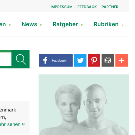
IMPRESSUM
FEEDBACK
PARTNER
gen
News
Ratgeber
Rubriken
Share buttons
Facebook
kenmark
rn,
örper und
ehr sehen