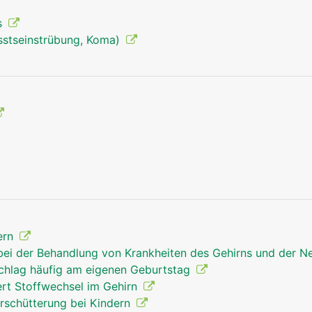
s
sstseinstrübung, Koma)
ern
 bei der Behandlung von Krankheiten des Gehirns und der 
schlag häufig am eigenen Geburtstag
hirn mann
kopf Links Fr
rt Stoffwechsel im Gehirn
erschütterung bei Kindern