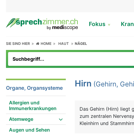
Fokus
Kran
SIE SIND HIER
HOME
HAUT
NÄGEL
Hirn
(Gehirn, Gehi
Organe, Organsysteme
Allergien und
Immunerkrankungen
Das Gehirn (Hirn) lieg
zum zentralen Nervensys
Atemwege
Kleinhirn und Stammhirn
Augen und Sehen
aus der Aussenwelt (Si