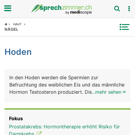
Fokus
HAUT
NÄGEL
Krankheitsbilder
Hoden
Symptome
Untersuchungen
In den Hoden werden die Spermien zur
News
Befruchtung des weiblichen Eis und das männliche
Hormon Testosteron produziert. Die Hoden liegen
...mehr sehen
Ratgeber
vor Wärme und Kälte gut geschützt im Hodensack.
Rubriken
Fokus
Prostatakrebs: Hormontherapie erhöht Risiko für
Darmkrebs