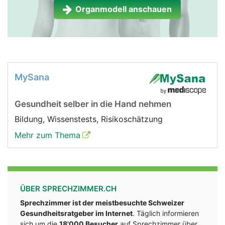
Organmodell anschauen
MySana
Gesundheit selber in die Hand nehmen
Bildung, Wissenstests, Risikoschätzung
Mehr zum Thema
ÜBER SPRECHZIMMER.CH
Sprechzimmer ist der meistbesuchte Schweizer
Gesundheitsratgeber im Internet
. Täglich informieren
sich um die
18'000 Besucher
auf Sprechzimmer über