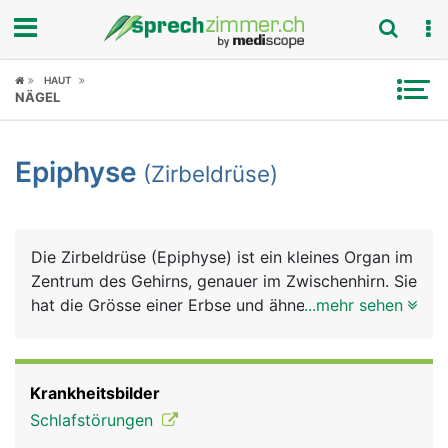
Fokus
HAUT
NÄGEL
Krankheitsbilder
Epiphyse
(Zirbeldrüse)
Symptome
Untersuchungen
Die Zirbeldrüse (Epiphyse) ist ein kleines Organ im
News
Zentrum des Gehirns, genauer im Zwischenhirn. Sie
hat die Grösse einer Erbse und ähnelt einem
...mehr sehen
Ratgeber
Zapfen der Zirbelkiefer, daher ihr Name. Sie
produziert das Schlafhormon Melatonin. Die
Rubriken
Produktion ist lichtabhängig (Hell/Dunkel) und
Krankheitsbilder
wird über den Lichteinfall auf die Netzhaut des
Schlafstörungen
Auges gesteuert: Bei Dunkelheit läuft sie auf