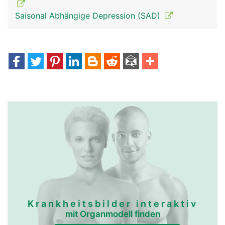
Saisonal Abhängige Depression (SAD)
Epiphyse-
Epiphyse-
Zirbeldrüse Frau
Zirbeldrüse Mann
Krankheitsbilder interaktiv
mit Organmodell finden