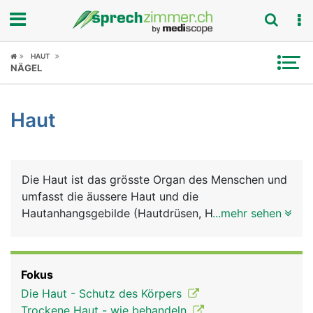
Fokus
HAUT
NÄGEL
Krankheitsbilder
Haut
Symptome
Untersuchungen
Die Haut ist das grösste Organ des Menschen und
News
umfasst die äussere Haut und die
Hautanhangsgebilde (Hautdrüsen, Haare, Nägel).
...mehr sehen
Ratgeber
Auch die sichtbaren Schleimhäute von Mund,
Nase, Genitalien und After gehören zur Haut. Die
Rubriken
äussere Haut besteht grob aus drei Schichten:
Fokus
Oberhaut (Epidermis), Lederhaut (Dermis) und
Die Haut - Schutz des Körpers
Unterhaut (Subkutis). Zu den Hauptaufgaben der
Trockene Haut - wie behandeln