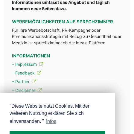
Informationen umfasst das Angebot und täglich
kommen neue Seiten dazu.
WERBEMÖGLICHKEITEN AUF SPRECHZIMMER
Für Ihre Werbebotschaft, PR-Kampagne oder
Kommunikationsstrategie mit Bezug zu Gesundheit oder
Medizin ist sprechzimmer.ch die ideale Platform
INFORMATIONEN
– Impressum
– Feedback
– Partner
– Disclaimer
– Datenschutzerklärung / Privacy Policy
"Diese Website nutzt Cookies. Mit der
weiteren Nutzung erklären Sie sich
– Werbung
einverstanden. "
Infos
– Mehr über unsere Experten