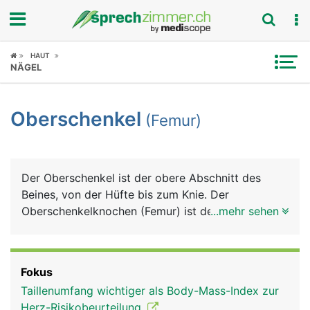
Fokus
HAUT
NÄGEL
Krankheitsbilder
Oberschenkel
(Femur)
Symptome
Untersuchungen
Der Oberschenkel ist der obere Abschnitt des
News
Beines, von der Hüfte bis zum Knie. Der
Oberschenkelknochen (Femur) ist der längste und
...mehr sehen
Ratgeber
durch seine besondere Bauweise auch der
kräftigste Röhrenknochen im Körper. Er macht
Rubriken
etwa ein Viertel der gesamten Körperlänge aus. Er
Fokus
besteht von oben nach unten aus dem kugeligen
Taillenumfang wichtiger als Body-Mass-Index zur
Kopf (Hüftkopf), einem kurzen Hals
Herz-Risikobeurteilung