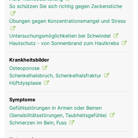
(Schenkelhals), einen langen Schaft und einem
So schützen Sie sich richtig gegen Zeckenstiche
verdickten unteren Ende mit zwei walzenförmigen
Gelenkknorren, die mit dem Schienbein und der
Übungen gegen Konzentrationsmangel und Stress
Kniescheibe das Knie bilden. Der Hüftkopf bildet
mit der Hüftpfanne des Beckens das Hüftgelenk.
Untersuchungsmöglichkeiten bei Schwindel
Der Oberschenkelknochen dient ausserdem als
Hautschutz - von Sonnenbrand zum Hautkrebs
Befestigungsanker für Bänder und Muskeln.
Krankheitsbilder
Osteoporose
Schenkelhalsbruch, Schenkelhalsfraktur
Hüftdysplasie
Symptome
Gefühlsstörungen in Armen oder Beinen
(Sensibilitätsstörungen, Taubheitsgefühle)
Oberschenkel Frau
Oberschenkel
Schmerzen im Bein, Fuss
Mann