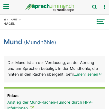
Fokus
HAUT
NÄGEL
Krankheitsbilder
Mund
(Mundhöhle)
Symptome
Untersuchungen
Der Mund ist an der Verdauung, an der Atmung
News
und am Sprechen beteiligt. In der Mundhöhle, die
hinten in den Rachen übergeht, befinden sich die
...mehr sehen
Ratgeber
Zähne und die Zunge. Die gesamte Mundhöhle ist
von einer Schleimhaut ausgekleidet, die im Bereich
Rubriken
der Zähne das Zahnfleisch bildet. Sie wird von den
Fokus
Speicheldrüsen und Schleimzellen der
Anstieg der Mund-Rachen-Tumore durch HPV-
Mundschleimhaut ständig feucht gehalten. Den
Infektionen