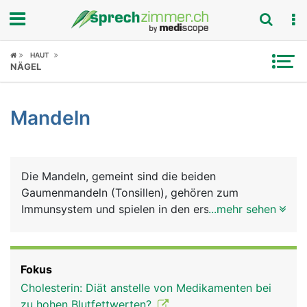
Fokus
HAUT
NÄGEL
Krankheitsbilder
Mandeln
Symptome
Untersuchungen
Die Mandeln, gemeint sind die beiden
News
Gaumenmandeln (Tonsillen), gehören zum
Immunsystem und spielen in den ersten
...mehr sehen
Ratgeber
Lebensjahren eine wichtige Rolle bei der
Entwicklung der körpereigenen Infektabwehr. Sie
Rubriken
liegen beidseits im hinteren Mundbereich,
Fokus
eingebettet in der Rachenschleimhaut. Ausser den
Cholesterin: Diät anstelle von Medikamenten bei
Gaumenmandeln gibt es noch die beiden
zu hohen Blutfettwerten?