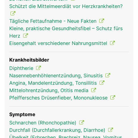
Rachenmandeln (Polypen), die im hinteren
Schützt die Mittelmeerdiät vor Herzkrankheiten?
Nasenhöhlenbereich liegen. Auch sie unterstützen
die Abwehrkräfte. Bei Kindern sind sie noch
Tägliche Fettaufnahme - Neue Fakten
grösser, später schrumpfen sie.
Kleine, praktische Gesundheitsfibel – Schutz fürs
Herz
Eisengehalt verschiedener Nahrungsmittel
Krankheitsbilder
Diphtherie
Nasennebenhöhlenentzündung, Sinusitis
Angina, Mandelentzündung, Tonsillitis
Mittelohrentzündung, Otitis media
Pfeiffersches Drüsenfieber, Mononukleose
Symptome
Schnarchen (Rhonchopathie)
Durchfall (Durchfallerkrankung, Diarrhoe)
Übelkeit (Erbrechen, Brechreiz, Nausea, Vomitus,