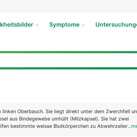
kheitsbilder
Symptome
Untersuchun
m linken Oberbauch. Sie liegt direkt unter dem Zwerchfell un
sel aus Bindegewebe umhüllt (Milzkapsel). Sie hat zwei
reifen bestimmte weisse Blutkörperchen zu Abwehrzellen de
...m
 sogenannten B- und T-Lymphozyten, die als "Killerzellen"