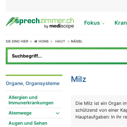
Fokus
Kran
SIE SIND HIER
HOME
HAUT
NÄGEL
Milz
Organe, Organsysteme
Allergien und
Immunerkrankungen
Die Milz ist ein Organ i
schützend von einer Kap
Atemwege
Hauptaufgaben: In ihr 
Augen und Sehen
Immunsystems heran, die