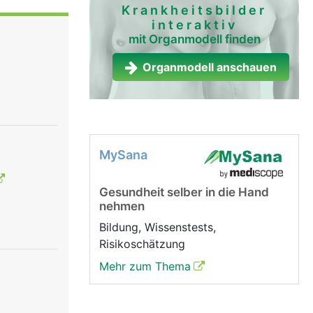
werden in
Krankheitsbilder
interaktiv
bozyten)
mit Organmodell finden
Organmodell anschauen
MySana
Gesundheit selber in die Hand
nehmen
Bildung, Wissenstests,
Risikoschätzung
Mehr zum Thema