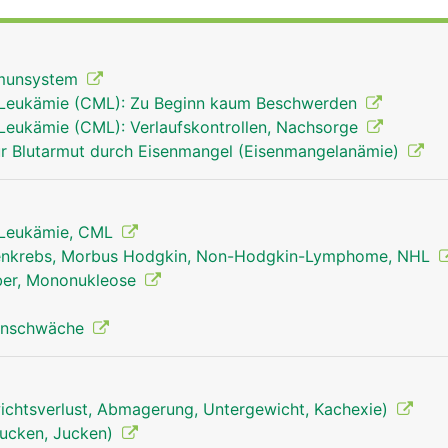
ien und Viren erkennen und vernichten können. Ausserdem 
te Blutkörperchen (Erythrozyten) und Blutplättchen (Throm
t.
mmunsystem
 Leukämie (CML): Zu Beginn kaum Beschwerden
Leukämie (CML): Verlaufskontrollen, Nachsorge
r Blutarmut durch Eisenmangel (Eisenmangelanämie)
 Leukämie, CML
nkrebs, Morbus Hodgkin, Non-Hodgkin-Lymphome, NHL
eber, Mononukleose
unschwäche
chtsverlust, Abmagerung, Untergewicht, Kachexie)
tjucken, Jucken)