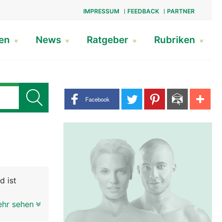
IMPRESSUM
FEEDBACK
PARTNER
gen
News
Ratgeber
Rubriken
Share buttons
Facebook
d ist
s
ehr sehen