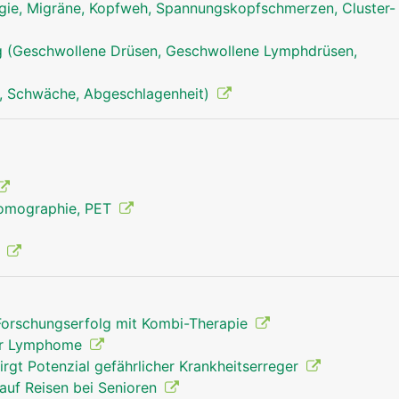
ie, Migräne, Kopfweh, Spannungskopfschmerzen, Cluster-
milz mann
 (Geschwollene Drüsen, Geschwollene Lymphdrüsen,
, Schwäche, Abgeschlagenheit)
Tomographie, PET
g
Forschungserfolg mit Kombi-Therapie
 der Lymphome
rgt Potenzial gefährlicher Krankheitserreger
auf Reisen bei Senioren