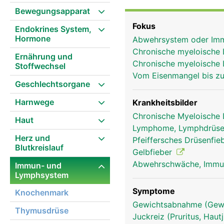
Fremdstoffe wie Bakter
Bewegungsapparat
der Milz überalterte ro
Fokus
Endokrines System,
aussortiert und abgebau
Hormone
Abwehrsystem oder I
Chronische myeloische
Ernährung und
Chronische myeloische 
Stoffwechsel
Vom Eisenmangel bis zu
Geschlechtsorgane
Harnwege
Krankheitsbilder
Chronische Myeloische
Haut
Lymphome, Lymphdrüse
Herz und
Pfeiffersches Drüsenfi
Blutkreislauf
Gelbfieber
Abwehrschwäche, Imm
Immun- und
Lymphsystem
Symptome
Knochenmark
Gewichtsabnahme (Gewi
Thymusdrüse
Juckreiz (Pruritus, Hau