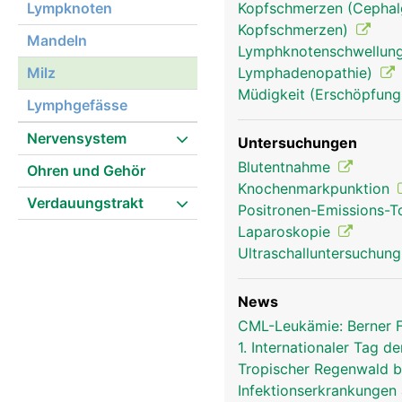
Lympknoten
Kopfschmerzen (Cephalg
Kopfschmerzen)
milz frau
Mandeln
Lymphknotenschwellung
Milz
Lymphadenopathie)
Müdigkeit (Erschöpfung
Lymphgefässe
Nervensystem
Untersuchungen
Blutentnahme
Ohren und Gehör
Knochenmarkpunktion
Verdauungstrakt
Positronen-Emissions-
Laparoskopie
Ultraschalluntersuchun
News
CML-Leukämie: Berner 
1. Internationaler Tag
Tropischer Regenwald bi
Infektionserkrankungen 