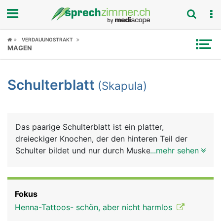
Fokus
VERDAUUNGSTRAKT
MAGEN
Krankheitsbilder
Schulterblatt
(Skapula)
Symptome
Untersuchungen
Das paarige Schulterblatt ist ein platter,
News
dreieckiger Knochen, der den hinteren Teil der
Schulter bildet und nur durch Muskeln mit der
...mehr sehen
Ratgeber
Wirbelsäule verbunden ist. Am seitlichen Rand
bildet das Schulterblatt die Gelenkpfanne für das
Rubriken
Schultergelenk, in der sich der Kopf des
Fokus
Oberarmknochens bewegt. Auch das Schlüsselbein
Henna-Tattoos- schön, aber nicht harmlos
ist seitlich mit dem Schulterblatt gelenkig