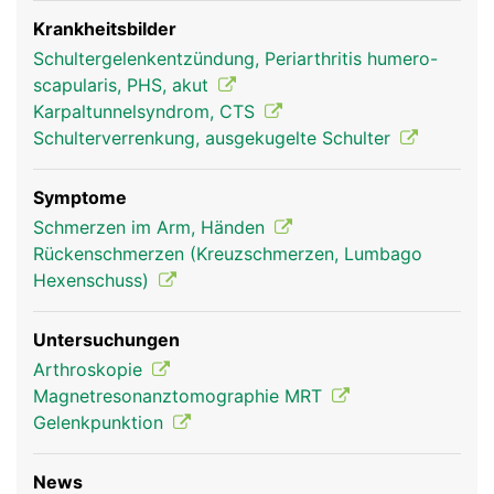
verbunden. Über die Schulterblätter sind die Arme
mit dem Rumpf verbunden. Ausserdem dient es als
Krankheitsbilder
Befestigungsanker für die Rückenmuskulatur
Schultergelenkentzündung, Periarthritis humero-
scapularis, PHS, akut
Karpaltunnelsyndrom, CTS
Schulterverrenkung, ausgekugelte Schulter
Symptome
Schmerzen im Arm, Händen
Rückenschmerzen (Kreuzschmerzen, Lumbago
Hexenschuss)
Schulterblatt Frau
Schulterblatt Mann
Untersuchungen
Arthroskopie
Magnetresonanztomographie MRT
Gelenkpunktion
News