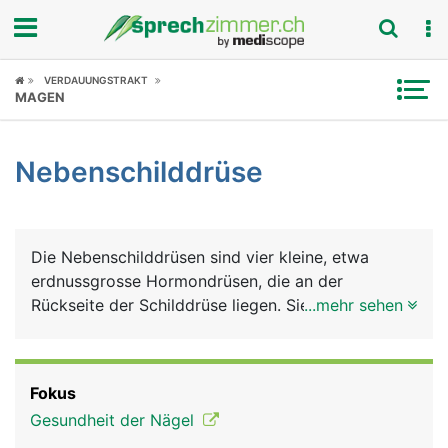
Fokus
VERDAUUNGSTRAKT
MAGEN
Krankheitsbilder
Nebenschilddrüse
Symptome
Untersuchungen
Die Nebenschilddrüsen sind vier kleine, etwa
News
erdnussgrosse Hormondrüsen, die an der
Rückseite der Schilddrüse liegen. Sie produzieren
...mehr sehen
Ratgeber
ein Hormon - das Parathormon, das den
Kalziumstoffwechsel im Körper reguliert. Kalzium
Rubriken
benötigt der Körper für den Knochen- und
Fokus
Zahnaufbau, für die Nerven- und Muskelfunktion
Gesundheit der Nägel
und für die Blutgerinnung. Ausserdem ermöglicht