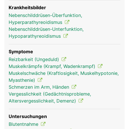
das Parathormon gemeinsam mit dem Vitamin D
die Kalziumaufnahme aus der Nahrung. Das
Krankheitsbilder
Vitamin D wird grösstenteils unter Lichteinfluss in
Nebenschilddrüsen-Überfunktion,
der Haut gebildet. Wird zu wenig Kalzium über die
Hyperparathyreoidismus
Ernährung zugeführt, bewirkt das Parathormon die
Nebenschilddrüsen-Unterfunktion,
Abgabe von Kalzium aus den Knochen ins Blut.
Hypoparathyreoidismus
Symptome
Reizbarkeit (Ungeduld)
Muskelkrämpfe (Krampf, Wadenkrampf)
Muskelschwäche (Kraftlosigkeit, Muskelhypotonie,
Myasthenie)
Schmerzen im Arm, Händen
Vergesslichkeit (Gedächtnisprobleme,
Altersvergesslichkeit, Demenz)
Nebenschilddrüse
Nebenschilddrüse
Frau
Mann
Untersuchungen
Blutentnahme