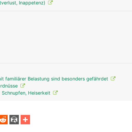
tverlust, Inappetenz)
Luftröhre Mann
Luftröhre Fra
t familiärer Belastung sind besonders gefährdet
 Erdnüsse
, Schnupfen, Heiserkeit