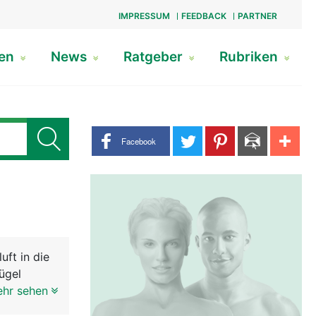
IMPRESSUM
FEEDBACK
PARTNER
gen
News
Ratgeber
Rubriken
Share buttons
Facebook
uft in die
ügel
uch, für
ehr sehen
ussehen