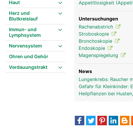
Haut
Appetitlosigkeit (Appeti
Herz und
Blutkreislauf
Untersuchungen
Luftröhre Frau
Rachenabstrich
Immun- und
Stroboskopie
Lymphsystem
Bronchoskopie
Nervensystem
Endoskopie
Magenspiegelung
Ohren und Gehör
Verdauungstrakt
News
Lungenkrebs: Raucher mi
Gefahr für Kleinkinder:
Heilpflanzen bei Husten