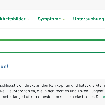
kheitsbilder
Symptome
Untersuchun
ea)
schliesst sich direkt an den Kehlkopf an und leitet die Ateml
 zwei Hauptbronchien, die in den rechten und linken Lungenfl
timeter lange Luftröhre besteht aus einem elastischen Schla
...m
estigkeit 16 bis 20 U-förmige Knorpelspangen sorgen. Ihr A