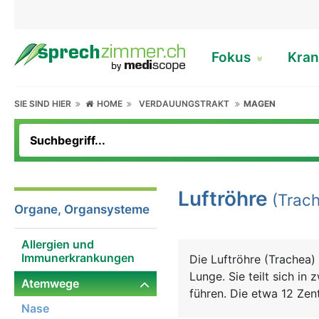
Fokus
Kran
SIE SIND HIER
HOME
VERDAUUNGSTRAKT
MAGEN
Luftröhre
(Trach
Organe, Organsysteme
Allergien und
Immunerkrankungen
Die Luftröhre (Trachea) 
Lunge. Sie teilt sich in
Atemwege
führen. Die etwa 12 Zen
Nase
dessen Stabilität und F