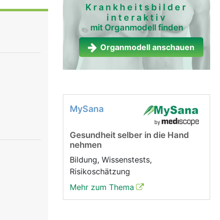
Krankheitsbilder
interaktiv
mit Organmodell finden
den und die
er
Organmodell anschauen
MySana
Gesundheit selber in die Hand
nehmen
Bildung, Wissenstests,
Risikoschätzung
Mehr zum Thema