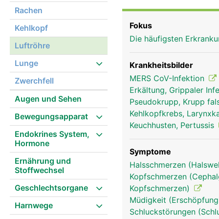
erinnert an einen Staub
Rachen
ausgekleidet, die mit f
Fokus
Kehlkopf
Fremdkörper wie Staub, 
Die häufigsten Erkran
beweglichen Flimmerhär
Luftröhre
entweder geschluckt od
Lunge
Krankheitsbilder
MERS CoV-Infektion
Zwerchfell
Erkältung, Grippaler Inf
Augen und Sehen
Pseudokrupp, Krupp fal
Kehlkopfkrebs, Larynx
Bewegungsapparat
Keuchhusten, Pertussis
Endokrines System,
Hormone
Symptome
Ernährung und
Halsschmerzen (Halsw
Stoffwechsel
Kopfschmerzen (Cephalg
Geschlechtsorgane
Kopfschmerzen)
Müdigkeit (Erschöpfung
Harnwege
Schluckstörungen (Schl