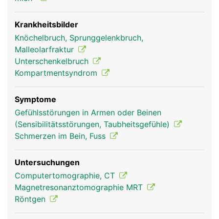
Innenknöchel bildet und Teil des oberen
Sprunggelenks ist.
Krankheitsbilder
Knöchelbruch, Sprunggelenkbruch,
Malleolarfraktur
Unterschenkelbruch
Kompartmentsyndrom
Symptome
Gefühlsstörungen in Armen oder Beinen
(Sensibilitätsstörungen, Taubheitsgefühle)
Schienbein Frau
Schienbein Mann
Schmerzen im Bein, Fuss
Untersuchungen
Computertomographie, CT
Magnetresonanztomographie MRT
Röntgen