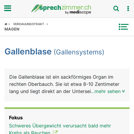
Fokus
VERDAUUNGSTRAKT
MAGEN
Krankheitsbilder
Gallenblase
(Gallensystems)
Symptome
Untersuchungen
Die Gallenblase ist ein sackförmiges Organ im
News
rechten Oberbauch. Sie ist etwa 8-10 Zentimeter
lang und liegt direkt an der Unterseite der Leber.
...mehr sehen
Ratgeber
Sie dient als Reservoir für den von der Leber
gebildeten grünlichen Gallensaft (kurz Galle), der
Rubriken
die Fettverdauung unterstützt. Feinste
Fokus
Gallenkanälchen in der Leber sammeln die Galle
Schweres Übergewicht verursacht bald mehr
und führen sie über den Hauptgallengang dem
Krebs als Rauchen