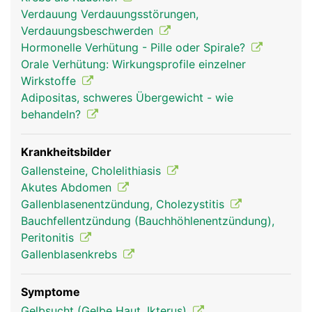
Dünndarm zu. Ein Teil davon zweigt in die
Verdauung Verdauungsstörungen,
Gallenblase ab und wird dort im eingedickten
Verdauungsbeschwerden
Zustand zwischengespeichert. Sobald Nahrung
Hormonelle Verhütung - Pille oder Spirale?
aus dem Magen in den Dünndarm übertritt, zieht
Orale Verhütung: Wirkungsprofile einzelner
sich die Gallenblase zusammen und gibt die Galle
Wirkstoffe
frei. Da die Galle auch direkt von der Leber in den
Adipositas, schweres Übergewicht - wie
Dünndarm fliessen kann, ist die Gallenblase kein
behandeln?
lebensnotwendiges Organ und kann, falls
notwendig, entfernt werden.
Krankheitsbilder
Gallensteine, Cholelithiasis
Akutes Abdomen
Gallenblasenentzündung, Cholezystitis
Bauchfellentzündung (Bauchhöhlenentzündung),
Peritonitis
Gallenblasenkrebs
Symptome
gallenblase frau
gallenblase mann
Gelbsucht (Gelbe Haut, Ikterus)