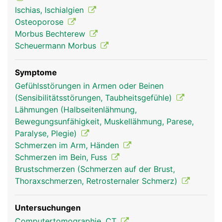
Ischiasnerv, der die Rückseite der Beine bis zu den
Ischias, Ischialgien
Füssen versorgt. In der Lendenwirbelsäule endet
Osteoporose
ausserdem das Rückenmark.
Morbus Bechterew
Scheuermann Morbus
Symptome
Gefühlsstörungen in Armen oder Beinen
(Sensibilitätsstörungen, Taubheitsgefühle)
Lähmungen (Halbseitenlähmung,
Bewegungsunfähigkeit, Muskellähmung, Parese,
Paralyse, Plegie)
Schmerzen im Arm, Händen
Frau
Mann
Schmerzen im Bein, Fuss
Brustschmerzen (Schmerzen auf der Brust,
Thoraxschmerzen, Retrosternaler Schmerz)
Untersuchungen
Computertomographie, CT