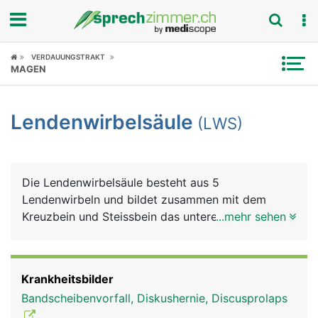
Fokus
VERDAUUNGSTRAKT
MAGEN
Krankheitsbilder
Lendenwirbelsäule
(LWS)
Symptome
Untersuchungen
Die Lendenwirbelsäule besteht aus 5
News
Lendenwirbeln und bildet zusammen mit dem
Kreuzbein und Steissbein das untere Ende der
...mehr sehen
Ratgeber
Wirbelsäule. Die Lendenwirbel müssen einen
wesentlich grösseren Anteil des Körpergewichts
Rubriken
tragen als die Hals- und Brustwirbel und sind
Krankheitsbilder
daher besonders belastet. Aus den Lendenwirbeln
Bandscheibenvorfall, Diskushernie, Discusprolaps
tritt der längste Nerv des Körpers aus, der