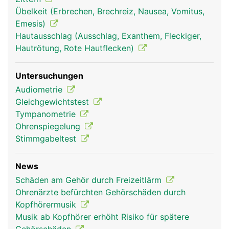
Wahrnehmung des Gleichgewichts. Von hier leiten
Übelkeit (Erbrechen, Brechreiz, Nausea, Vomitus,
Nerven die Signale durch den inneren Gehörgang
Emesis)
zum Hirn.
Hautausschlag (Ausschlag, Exanthem, Fleckiger,
Hautrötung, Rote Hautflecken)
Untersuchungen
Audiometrie
Gleichgewichtstest
Tympanometrie
Ohrenspiegelung
Stimmgabeltest
Ohren Frau
Ohren Mann
News
Schäden am Gehör durch Freizeitlärm
Ohrenärzte befürchten Gehörschäden durch
Kopfhörermusik
Musik ab Kopfhörer erhöht Risiko für spätere