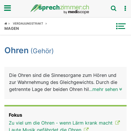
Fokus
VERDAUUNGSTRAKT
MAGEN
Krankheitsbilder
Ohren
(Gehör)
Symptome
Untersuchungen
Die Ohren sind die Sinnesorgane zum Hören und
News
zur Wahrnehmung des Gleichgewichts. Durch die
getrennte Lage der beiden Ohren hilft das Gehör
...mehr sehen
Ratgeber
auch bei der räumlichen Orientierung. Das Ohr
besteht aus dem sichtbaren äusseren Ohr, dem
Rubriken
Mittelohr und dem Innenohr. Das äussere Ohr - die
Fokus
Ohrmuschel, die aus Haut, Knorpel und
Zu viel um die Ohren - wenn Lärm krank macht
Fettgewebe besteht - dient zur Aufnahme und
Laute Musik gefährdet die Ohren