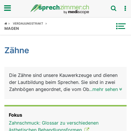
Fokus
VERDAUUNGSTRAKT
MAGEN
Krankheitsbilder
Zähne
Symptome
Untersuchungen
Die Zähne sind unsere Kauwerkzeuge und dienen
News
der Lautbildung beim Sprechen. Sie sind in zwei
Zahnbögen angeordnet, die vom Oberkiefer- und
...mehr sehen
Ratgeber
vom Unterkiefer getragen werden. Jeder Mensch
hat im Leben zwei natürliche Zahnsätze (Gebisse):
Rubriken
Das Milchgebiss aus 20 Milchzähnen, das im
Fokus
mittleren Kindesalter vom bleibenden Gebiss
Zahnschmuck: Glossar zu verschiedenen
ersetzt wird, das aus 32 Zähnen besteht: auf jeder
ästhetischen Behandlungsformen