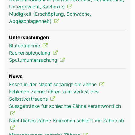
die über die Wurzelkanäle in die Zahnhöhle
Untergewicht, Kachexie)
gelangen. Der Zahnfleischrand ist nicht mit dem
Müdigkeit (Erschöpfung, Schwäche,
Zahnschmelz verwachsen, sondern erst mit der
Abgeschlagenheit)
tiefer liegenden Wurzelhaut, wodurch sich im
Bereich des Zahnhalses eine natürliche
Untersuchungen
Zahnfleischtasche bildet, die normalerweise
Blutentnahme
maximal zwei bis drei Millimeter tief ist.
Rachenspiegelung
Sputumuntersuchung
News
Essen in der Nacht schädigt die Zähne
Fehlende Zähne führen zum Verlust des
Selbstvertrauens
Süssgetränke für schlechte Zähne verantwortlich
Nächtliches Zähne-Knirschen schleift die Zähne ab