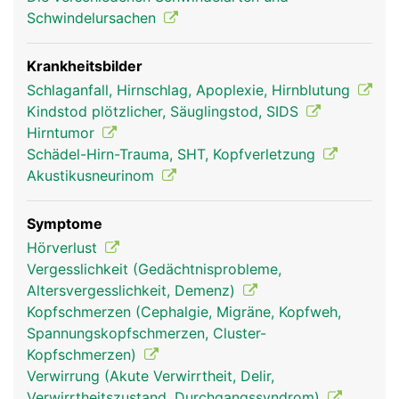
Schwindelursachen
Krankheitsbilder
Schlaganfall, Hirnschlag, Apoplexie, Hirnblutung
Kindstod plötzlicher, Säuglingstod, SIDS
Hirntumor
Schädel-Hirn-Trauma, SHT, Kopfverletzung
Akustikusneurinom
Stammhirn Frau
Stammhirn Mann
Symptome
Hörverlust
Vergesslichkeit (Gedächtnisprobleme,
Altersvergesslichkeit, Demenz)
Kopfschmerzen (Cephalgie, Migräne, Kopfweh,
Spannungskopfschmerzen, Cluster-
Kopfschmerzen)
Verwirrung (Akute Verwirrtheit, Delir,
Verwirrtheitszustand, Durchgangssyndrom)