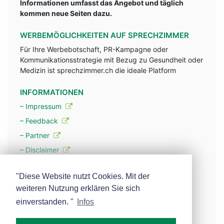
Informationen umfasst das Angebot und täglich
kommen neue Seiten dazu.
WERBEMÖGLICHKEITEN AUF SPRECHZIMMER
Für Ihre Werbebotschaft, PR-Kampagne oder
Kommunikationsstrategie mit Bezug zu Gesundheit oder
Medizin ist sprechzimmer.ch die ideale Platform
INFORMATIONEN
– Impressum
– Feedback
– Partner
– Disclaimer
– Datenschutzerklärung / Privacy Policy
"Diese Website nutzt Cookies. Mit der
weiteren Nutzung erklären Sie sich
– Werbung
einverstanden. "
Infos
– Mehr über unsere Experten