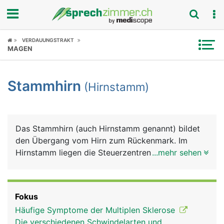
Fokus
VERDAUUNGSTRAKT
MAGEN
Krankheitsbilder
Stammhirn
(Hirnstamm)
Symptome
Untersuchungen
Das Stammhirn (auch Hirnstamm genannt) bildet
News
den Übergang vom Hirn zum Rückenmark. Im
Hirnstamm liegen die Steuerzentren für
...mehr sehen
Ratgeber
lebenswichtige Grundfunktionen wie Atmung,
Herzschlag, Blutdruck, aber auch Urinstinkte (z.B.
Rubriken
Fluchtreflex, sexueller Trieb) sowie Reflexe wie
Fokus
Husten, Niesen und Schlucken.
Häufige Symptome der Multiplen Sklerose
Die verschiedenen Schwindelarten und