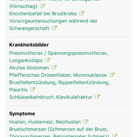
Rippengelenke und Rippenmuskulatur gehoben
(Hirnschlag)
und gesenkt werden, was eine Voraussetzung für
Knochenbefall bei Brustkrebs
die Atmung ist.
Vorsorgeuntersuchungen während der
Schwangerschaft
Krankheitsbilder
Pneumothorax / Spannungspneumothorax,
Lungenkollaps
Akutes Abdomen
Pfeiffersches Drüsenfieber, Mononukleose
Brustfellentzündung, Rippenfellentzündung,
Pleuritis
Rippen Frau
Rippen Mann
Schlüsselbeinbruch, Klavikulafraktur
Symptome
Husten, Hustenreiz, Reizhusten
Brustschmerzen (Schmerzen auf der Brust,
Thoraxschmerzen, Retrosternaler Schmerz)