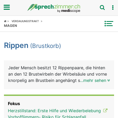
Fokus
VERDAUUNGSTRAKT
MAGEN
Krankheitsbilder
Rippen
(Brustkorb)
Symptome
Untersuchungen
Jeder Mensch besitzt 12 Rippenpaare, die hinten
News
an den 12 Brustwirbeln der Wirbelsäule und vorne
knorpelig am Brustbein angehängt sind. Nur die
...mehr sehen
Ratgeber
Elfte und Zwölfte Rippe ist kürzer und endet nicht
am Brustbein ("fliegende Rippen"). Rippen und
Rubriken
Brustbein bilden zusammen den Brustkorb, der wie
Fokus
ein "knöcherner Käfig" die Lunge und das Herz
Herzstillstand: Erste Hilfe und Wiederbelebung
schützt. Ausserdem kann der Brustkorb über die
Vorhofflimmern- Risiko für Schlaganfall