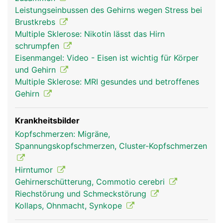
Zuständig für all diese Abläufe sind rund 100
Leistungseinbussen des Gehirns wegen Stress bei
Milliarden Nervenzellen (Hirnzellen), die
Brustkrebs
untereinander mit unzähligen Kontaktstellen
Multiple Sklerose: Nikotin lässt das Hirn
vernetzt sind und so ein hochkompliziertes
schrumpfen
elektronisches Kommunikationssystem bilden.
Eisenmangel: Video - Eisen ist wichtig für Körper
Anders als andere Zellen kann der Körper
und Gehirn
geschädigte Hirnzellen nicht regenerieren. Als
Multiple Sklerose: MRI gesundes und betroffenes
Kommandozentrale steuert das Hirn praktisch alle
Gehirn
Körperfunktionen, wobei verschiedene Bereiche
des Hirns unterschiedliche Aufgaben erfüllen. Das
Stammhirn steuert z.B. Atmung, Herzschlag,
Krankheitsbilder
Verdauung, und andere lebenswichtige Funktionen
Kopfschmerzen: Migräne,
wie die Körpertemperatur. Das Zwischenhirn ist die
Spannungskopfschmerzen, Cluster-Kopfschmerzen
Umschaltstelle zum Grosshirn und besitzt an der
Unterseite die Hirnanhangsdrüse, die den
Hirntumor
Hormonhaushalt reguliert. Das Grosshirn steuert
Gehirnerschütterung, Commotio cerebri
die Bewegungen, ist Sitz der Gedanken, Gefühle,
Riechstörung und Schmeckstörung
des Gedächtnisses und des Bewusstseins. Das
Kollaps, Ohnmacht, Synkope
Mittelhirn steuert den Schlaf und das Kleinhirn ist