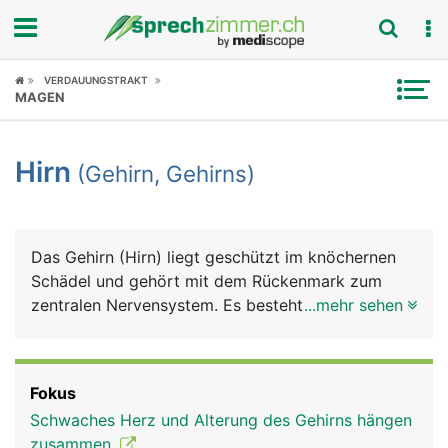
Fokus
VERDAUUNGSTRAKT
MAGEN
Krankheitsbilder
Hirn
(Gehirn, Gehirns)
Symptome
Untersuchungen
Das Gehirn (Hirn) liegt geschützt im knöchernen
News
Schädel und gehört mit dem Rückenmark zum
zentralen Nervensystem. Es besteht grob aus
...mehr sehen
Ratgeber
Grosshirn, Zwischenhirn, Mittelhirn, Kleinhirn und
Stammhirn. Im Gehirn treffen alle Informationen
Rubriken
und Reize aus dem Körper und aus der Aussenwelt
Fokus
(Sinneseindrücke) zusammen, werden verarbeitet
Schwaches Herz und Alterung des Gehirns hängen
und lösen entsprechende Reaktionen aus.
zusammen