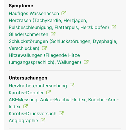
für das Gleichgewicht und die Koordination von
Symptome
Bewegungen zuständig. Zur optimalen Funktion ist
Häufiges Wasserlassen
unser Gehirn auf eine ununterbrochene
Herzrasen (Tachykardie, Herzjagen,
Sauerstoffversorgung über die Durchblutung
Pulsbeschleunigung, Flatterpuls, Herzklopfen)
angewiesen. Eine Unterbrechung des Blutflusses
Gliederschmerzen
von mehr als 10 Sekunden führt zur
Schluckstörungen (Schluckstörungen, Dysphagie,
Bewusstlosigkeit, eine Unterbrechung für mehrere
Verschlucken)
Minuten führt bereits zu bleibenden Schäden.
Hitzewallungen (Fliegende Hitze
Geschützt wird das Gehirn vom umliegenden
(umgangssprachlich), Wallungen)
Schädelknochen und den umgebenden Hirnhäuten,
zwischen denen die Hirn-Rückenmark-Flüssigkeit
Untersuchungen
(Liquor) fliesst, um Stösse abzudämpfen. Über den
Herzkatheteruntersuchung
Liquor wird das Gehirn auch mit Nährstoffen
Karotis-Doppler
versorgt.
ABI-Messung, Ankle-Brachial-Index, Knöchel-Arm-
Index
Karotis-Druckversuch
Angiographie