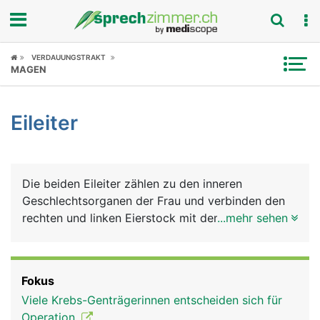
Fokus
VERDAUUNGSTRAKT
MAGEN
Krankheitsbilder
Eileiter
Symptome
Untersuchungen
Die beiden Eileiter zählen zu den inneren
News
Geschlechtsorganen der Frau und verbinden den
rechten und linken Eierstock mit dem oberen Rand
...mehr sehen
Ratgeber
der Gebärmutter. In den Eierstöcken reifen die Eier
heran, die über die Eileiter in die Gebärmutter
Rubriken
transportiert werden. Die etwa 15 Zentimeter
Fokus
langen Eileiter sind aber nicht im direkten Kontakt
Viele Krebs-Genträgerinnen entscheiden sich für
mit den Eierstöcken sondern bilden eine Art
Operation