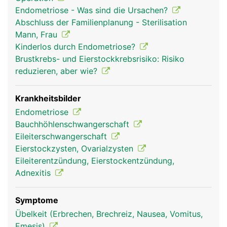
Trichter mit 1-2 Zentimeter langen Fransen
Endometriose - Was sind die Ursachen?
(Fimbrien). Bei der gebärfähigen Frau wird alle 4
Abschluss der Familienplanung - Sterilisation
Wochen von den Eierstöcken eine
Mann, Frau
befruchtungsfähige Eizelle ausgestossen, die vom
Kinderlos durch Endometriose?
Trichter eines Eileiters aufgefangen und von den
Brustkrebs- und Eierstockkrebsrisiko: Risiko
Fimbrien in die Öffnung des jeweiligen Eileiters
reduzieren, aber wie?
weitergeleitet wird. Die Schleimhaut der Eileiter
besitzt feine Flimmerhärchen zum Transport der
Eizelle in die Gebärmutter. Falls zu diesem
Krankheitsbilder
Zeitpunkt männliche Spermien an Ort und Stelle
Endometriose
sind, erfolgt im Eileiter die Befruchtung der Eizelle.
Bauchhöhlenschwangerschaft
Eileiterschwangerschaft
Eierstockzysten, Ovarialzysten
Eileiterentzündung, Eierstockentzündung,
Adnexitis
Symptome
Übelkeit (Erbrechen, Brechreiz, Nausea, Vomitus,
Emesis)