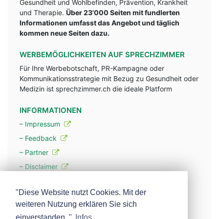
Gesundheit und Wohlbefinden, Prävention, Krankheit
und Therapie.
Über 23'000 Seiten mit fundlerten
Informationen umfasst das Angebot und täglich
kommen neue Seiten dazu.
WERBEMÖGLICHKEITEN AUF SPRECHZIMMER
Für Ihre Werbebotschaft, PR-Kampagne oder
Kommunikationsstrategie mit Bezug zu Gesundheit oder
Medizin ist sprechzimmer.ch die ideale Platform
INFORMATIONEN
– Impressum
– Feedback
– Partner
– Disclaimer
– Datenschutzerklärung / Privacy Policy
"Diese Website nutzt Cookies. Mit der
weiteren Nutzung erklären Sie sich
– Werbung
einverstanden. "
Infos