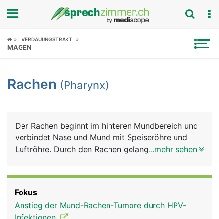
Fokus
VERDAUUNGSTRAKT
MAGEN
Krankheitsbilder
Rachen
(Pharynx)
Symptome
Untersuchungen
Der Rachen beginnt im hinteren Mundbereich und
News
verbindet Nase und Mund mit Speiseröhre und
Luftröhre. Durch den Rachen gelangt einerseits die
...mehr sehen
Ratgeber
Luft über die Luftröhre in die Lunge und
andererseits Nahrung und Flüssigkeiten über die
Rubriken
Speiseröhre in den Magen. Am Beginn der
Fokus
Luftröhre liegt der Kehlkopf mit den
Anstieg der Mund-Rachen-Tumore durch HPV-
Stimmbändern, die der Tonbildung dienen.
Infektionen