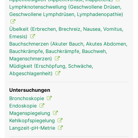
Mittelohr herstellt und für den Druckausgleich
Lymphknotenschwellung (Geschwollene Drüsen,
beim Schlucken sorgt.
Geschwollene Lymphdrüsen, Lymphadenopathie)
Übelkeit (Erbrechen, Brechreiz, Nausea, Vomitus,
Emesis)
Bauchschmerzen (Akuter Bauch, Akutes Abdomen,
Bauchkrämpfe, Bauchkrämpfe, Bauchweh,
Magenschmerzen)
Müdigkeit (Erschöpfung, Schwäche,
Abgeschlagenheit)
Rachen Frau
Rachen Mann
Rachen Frau
Untersuchungen
Bronchoskopie
Endoskopie
Magenspiegelung
Kehlkopfspiegelung
Langzeit-pH-Metrie