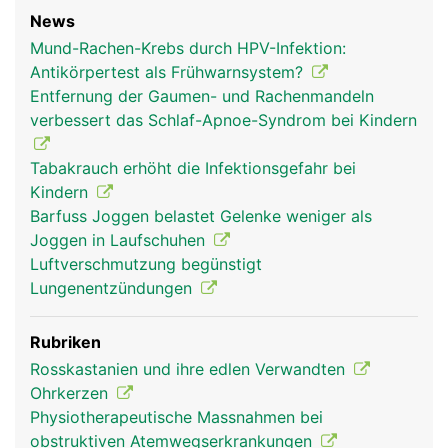
News
Mund-Rachen-Krebs durch HPV-Infektion:
Rachen Mann
Antikörpertest als Frühwarnsystem?
Entfernung der Gaumen- und Rachenmandeln
verbessert das Schlaf-Apnoe-Syndrom bei Kindern
Tabakrauch erhöht die Infektionsgefahr bei
Kindern
Barfuss Joggen belastet Gelenke weniger als
Joggen in Laufschuhen
Luftverschmutzung begünstigt
Lungenentzündungen
Rubriken
Rosskastanien und ihre edlen Verwandten
Ohrkerzen
Physiotherapeutische Massnahmen bei
obstruktiven Atemwegserkrankungen