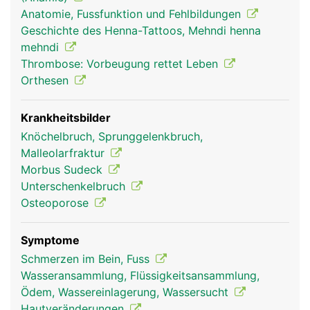
teilweise auch für die Hebung und Senkung der
Anatomie, Fussfunktion und Fehlbildungen
Zehen und für die Beugung im Knie.
Geschichte des Henna-Tattoos, Mehndi henna
mehndi
Thrombose: Vorbeugung rettet Leben
Orthesen
Krankheitsbilder
Knöchelbruch, Sprunggelenkbruch,
Malleolarfraktur
Morbus Sudeck
Unterschenkelbruch
Unterschenkel Frau
Unterschenkel
Mann
Osteoporose
Symptome
Schmerzen im Bein, Fuss
Wasseransammlung, Flüssigkeitsansammlung,
Ödem, Wassereinlagerung, Wassersucht
Hautveränderungen