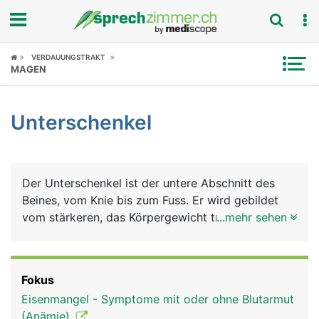
Fokus
VERDAUUNGSTRAKT
MAGEN
Krankheitsbilder
Unterschenkel
Symptome
Untersuchungen
Der Unterschenkel ist der untere Abschnitt des
News
Beines, vom Knie bis zum Fuss. Er wird gebildet
vom stärkeren, das Körpergewicht tragenden
...mehr sehen
Ratgeber
Schienbein (Tibia), und dem dünneren, stützenden
Wadenbein (Fibula). Muskeln, Nerven, Blut- und
Rubriken
Lymphgefässe umgeben die Knochen. Die
Fokus
Unterschenkelmuskeln sind für die Beugung und
Eisenmangel - Symptome mit oder ohne Blutarmut
Streckung im Sprunggelenk zuständig und
(Anämie)