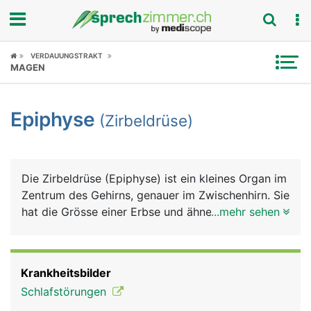
Fokus
VERDAUUNGSTRAKT
MAGEN
Krankheitsbilder
Epiphyse
(Zirbeldrüse)
Symptome
Untersuchungen
Die Zirbeldrüse (Epiphyse) ist ein kleines Organ im
News
Zentrum des Gehirns, genauer im Zwischenhirn. Sie
hat die Grösse einer Erbse und ähnelt einem
...mehr sehen
Ratgeber
Zapfen der Zirbelkiefer, daher ihr Name. Sie
produziert das Schlafhormon Melatonin. Die
Rubriken
Produktion ist lichtabhängig (Hell/Dunkel) und
Krankheitsbilder
wird über den Lichteinfall auf die Netzhaut des
Schlafstörungen
Auges gesteuert: Bei Dunkelheit läuft sie auf