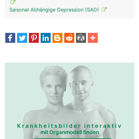
Saisonal Abhängige Depression (SAD)
Epiphyse-
Epiphyse-
Zirbeldrüse Frau
Zirbeldrüse Mann
Krankheitsbilder interaktiv
mit Organmodell finden