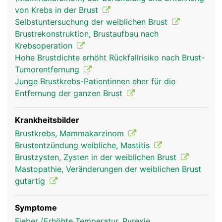
weiblichen Geschlechtsorganen (Östrogen,
von Krebs in der Brust
Gestagen). Das äussere Erscheinungsbild der
Selbstuntersuchung der weiblichen Brust
Brüste - Grösse, Form, Brustwarzen und
Brustrekonstruktion, Brustaufbau nach
Brustwarzenvorhof - ist von Frau zu Frau
Krebsoperation
verschieden. Die Hauptfunktion der weiblichen
Hohe Brustdichte erhöht Rückfallrisiko nach Brust-
Brust ist die Produktion der Muttermilch zur
Tumorentfernung
Ernährung eines Säuglings in den ersten
Junge Brustkrebs-Patientinnen eher für die
Lebensmonaten. Unter dem Einfluss der
Entfernung der ganzen Brust
Geschlechtshormone vergrössern sich die Brüste
in der Schwangerschaft und beginnen kurz nach
der Entbindung mit der Milchproduktion, was
Krankheitsbilder
durch das Hormon Prolaktin aus der
Brustkrebs, Mammakarzinom
Hirnanhangsdrüse in Gang gesetzt wird. Die Milch
Brustentzündung weibliche, Mastitis
enthält nicht nur die optimale Mischung aus
Brustzysten, Zysten in der weiblichen Brust
Nährstoffen sondern auch wichtige Antikörper der
Mastopathie, Veränderungen der weiblichen Brust
Mutter, die das Neugeborene vor Infektionen
gutartig
schützen. Auch während jedem
Menstruationszyklus kommt es zu einem
Symptome
Anschwellen der Brüste als Vorbereitung auf eine
Fieber (Erhöhte Temperatur, Pyrexie,