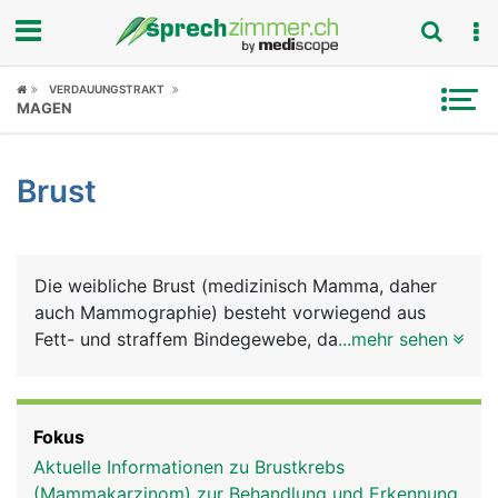
Fokus
VERDAUUNGSTRAKT
MAGEN
Krankheitsbilder
Brust
Symptome
Untersuchungen
Die weibliche Brust (medizinisch Mamma, daher
News
auch Mammographie) besteht vorwiegend aus
Fett- und straffem Bindegewebe, das wesentlich
...mehr sehen
Ratgeber
ihre Form und Grösse bestimmt. Darin eingebettet
liegt das Michdrüsensystem mit bis zu 20
Rubriken
Milchdrüsenlappen, deren Milchgänge in der
Fokus
Brustwarze münden. Die Brüste wachsen mit
Aktuelle Informationen zu Brustkrebs
Beginn der Geschlechtsreife, gesteuert von den
(Mammakarzinom) zur Behandlung und Erkennung