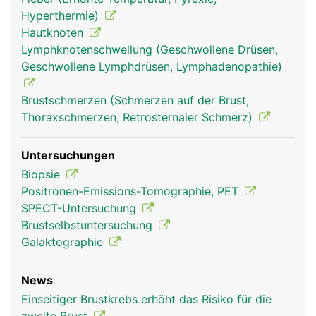
anstehende Schwangerschaft, die sich mit Beginn
Hyperthermie)
der Monatsblutung wieder zurückbildet. Die Brüste
Hautknoten
werden ausserdem durchzogen von Blutgefässen
Lymphknotenschwellung (Geschwollene Drüsen,
zur Versorgung mit Nährstoffen und Hormonen
Geschwollene Lymphdrüsen, Lymphadenopathie)
und von Lymphgefässen, die das Gewebewasser
(Lymphe) zu den Lymphknoten in den
Brustschmerzen (Schmerzen auf der Brust,
Achselhöhlen leiten.
Thoraxschmerzen, Retrosternaler Schmerz)
Untersuchungen
Biopsie
Positronen-Emissions-Tomographie, PET
SPECT-Untersuchung
Brustselbstuntersuchung
Galaktographie
News
Brust Frau
Einseitiger Brustkrebs erhöht das Risiko für die