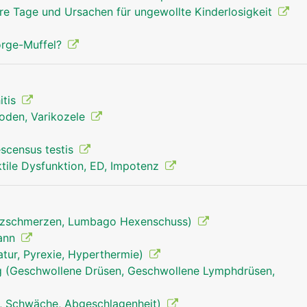
re Tage und Ursachen für ungewollte Kinderlosigkeit
orge-Muffel?
itis
oden, Varikozele
scensus testis
tile Dysfunktion, ED, Impotenz
uzschmerzen, Lumbago Hexenschuss)
Mann
tur, Pyrexie, Hyperthermie)
 (Geschwollene Drüsen, Geschwollene Lymphdrüsen,
, Schwäche, Abgeschlagenheit)