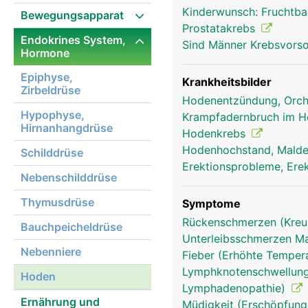
Kinderwunsch: Fruchtba
Bewegungsapparat
Prostatakrebs
Endokrines System,
Sind Männer Krebsvors
Hormone
Epiphyse,
Krankheitsbilder
Zirbeldrüse
Hodenentzündung, Orch
Hypophyse,
Krampfadernbruch im H
Hirnanhangdrüse
Hodenkrebs
Hodenhochstand, Malde
Schilddrüse
Erektionsprobleme, Erek
Nebenschilddrüse
Thymusdrüse
Symptome
Rückenschmerzen (Kre
Bauchpeicheldrüse
Unterleibsschmerzen 
Nebenniere
Fieber (Erhöhte Tempera
Lymphknotenschwellung
Hoden
Lymphadenopathie)
Ernährung und
Müdigkeit (Erschöpfung