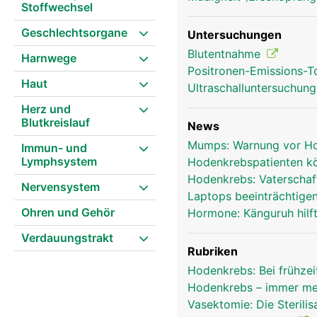
Stoffwechsel
Geschlechtsorgane
Untersuchungen
Blutentnahme
Harnwege
Positronen-Emissions-
Haut
Ultraschalluntersuchun
Herz und
Blutkreislauf
News
Mumps: Warnung vor H
Immun- und
Lymphsystem
Hodenkrebspatienten k
Hodenkrebs: Vaterscha
Nervensystem
Laptops beeinträchtige
Ohren und Gehör
Hormone: Känguruh hilf
Verdauungstrakt
Rubriken
Hodenkrebs: Bei frühze
Hodenkrebs – immer meh
Vasektomie: Die Sterili