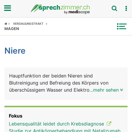
Fokus
VERDAUUNGSTRAKT
MAGEN
Krankheitsbilder
Niere
Symptome
Untersuchungen
Hauptfunktion der beiden Nieren sind
News
Blutreinigung und Befreiung des Körpers von
überschüssigem Wasser und Elektrolyten. Weitere
...mehr sehen
Ratgeber
Aufgaben: Vitamin D-Wandlung, Bildung wichtiger
Hormone.
Rubriken
Fokus
Lebensqualität leidet durch Krebsdiagnose
Studie zur Antikörperbehandlung mit Natalizumab