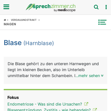
Fokus
VERDAUUNGSTRAKT
MAGEN
Krankheitsbilder
Blase
(Harnblase)
Symptome
Untersuchungen
Die Blase gehört zu den unteren Harnwegen und
News
liegt im kleinen Becken, also im Unterleib
unmittelbar hinter dem Schambein. Ihre Funktion
...mehr sehen
Ratgeber
ist die Speicherung des Urins und die willentlich
kontrollierte Entleerung über die Harnröhre nach
Rubriken
aussen. Die Harnblase ist sehr dehnbar und kann
Fokus
bis zu einen halben Liter Urin sammeln. Bei Frauen
Endometriose - Was sind die Ursachen?
ist die Harnblase etwas kleiner, da sie sich im
Blasenentzündung, Zystitis - wie behandeln?