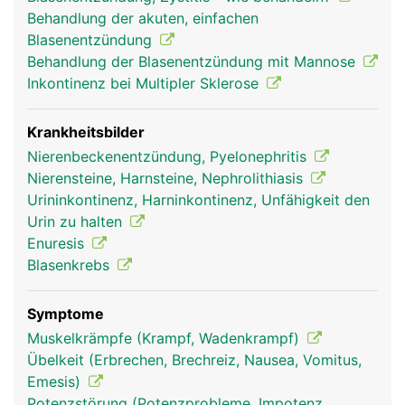
Unterleib den Platz mit der Gebärmutter teilen
Behandlung der akuten, einfachen
muss. Ab einer bestimmten Füllmenge wird der
Blasenentzündung
Harndrang ausgelöst, normalerweise wenn die
Behandlung der Blasenentzündung mit Mannose
Blase etwa halb gefüllt ist. Der Harnabfluss aus
Inkontinenz bei Multipler Sklerose
der Blase wird durch zwei ringförmige Muskeln
reguliert, den inneren und den äusseren
Schliessmuskel. Während der innere
Krankheitsbilder
Schliessmuskel nicht willentlich beeinflussbar ist,
Nierenbeckenentzündung, Pyelonephritis
kann der äussere bewusst kontrolliert werden.
Nierensteine, Harnsteine, Nephrolithiasis
Wird er bewusst entspannt, kann der Harn
Urininkontinenz, Harninkontinenz, Unfähigkeit den
ablaufen. Der nicht kontrollierbare innere
Urin zu halten
Schliessmuskel verhindert, dass vor der gewollten
Enuresis
Entleerung Urin verloren wird.
Blasenkrebs
Symptome
Muskelkrämpfe (Krampf, Wadenkrampf)
Übelkeit (Erbrechen, Brechreiz, Nausea, Vomitus,
Emesis)
Potenzstörung (Potenzprobleme, Impotenz,