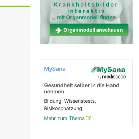
tung und
Krankheitsbilder
interaktiv
chiedene
mit Organmodell finden
che
über das
Organmodell anschauen
h
rgane.
MySana
Gesundheit selber in die Hand
nehmen
Bildung, Wissenstests,
Risikoschätzung
Mehr zum Thema