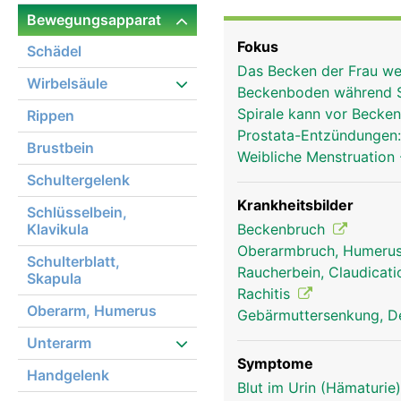
gleichmässig auf die Ob
Bewegungsapparat
ein sicherer Stand ermö
Fokus
Schädel
Bänder und Muskeln mit
Das Becken der Frau wei
Festigkeit und Stabilit
Wirbelsäule
Beckenboden während 
Hüftgelenk mit dem Obe
Spirale kann vor Beck
Rippen
ausserdem die Beckenor
Prostata-Entzündungen
Frauen haben im Vergle
Brustbein
Weibliche Menstruation
Beckenausgang um ein 
Schultergelenk
Krankheitsbilder
Schlüsselbein,
Klavikula
Beckenbruch
Oberarmbruch, Humerus
Schulterblatt,
Raucherbein, Claudicati
Skapula
Rachitis
Oberarm, Humerus
Gebärmuttersenkung, D
Unterarm
Symptome
Handgelenk
Blut im Urin (Hämaturie