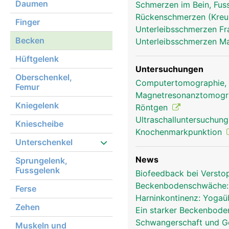
Daumen
Schmerzen im Bein, Fus
Rückenschmerzen (Kre
Finger
Unterleibsschmerzen F
Becken
Unterleibsschmerzen 
Hüftgelenk
Untersuchungen
Oberschenkel,
Becken Frau
Computertomographie,
Femur
Magnetresonanztomog
Kniegelenk
Röntgen
Ultraschalluntersuchun
Kniescheibe
Knochenmarkpunktion
Unterschenkel
News
Sprungelenk,
Fussgelenk
Biofeedback bei Verst
Beckenbodenschwäche:
Ferse
Harninkontinenz: Yoga
Zehen
Ein starker Beckenbode
Schwangerschaft und Geb
Muskeln und