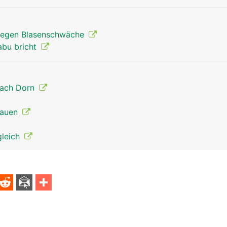
egen Blasenschwäche
abu bricht
nach Dorn
Frauen
gleich