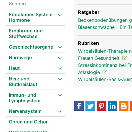
Sehnen
Ratgeber
Endokrines System,
Hormone
Beckenbodenübungen g
Blasenschwäche - Ein T
Ernährung und
Stoffwechsel
Rubriken
Geschlechtsorgane
Wirbelsäulen-Therapie 
Harnwege
Frauen Gesundheit
Stressinkontinenz bei 
Haut
Atlaslogie
Herz und
Wirbelsäulen-Basis-Aus
Blutkreislauf
Immun- und
Lymphsystem
Nervensystem
Ohren und Gehör