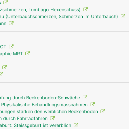
s
uzschmerzen, Lumbago Hexenschuss)
rau (Unterbauchschmerzen, Schmerzen im Unterbauch)
Mann
Becken Mann
 CT
raphie MRT
g
opfung durch Beckenboden-Schwäche
 Physikalische Behandlungsmassnahmen
übungen stärken den weiblichen Beckenboden
n durch Fahrradfahren
urt: Steissgeburt ist vererblich