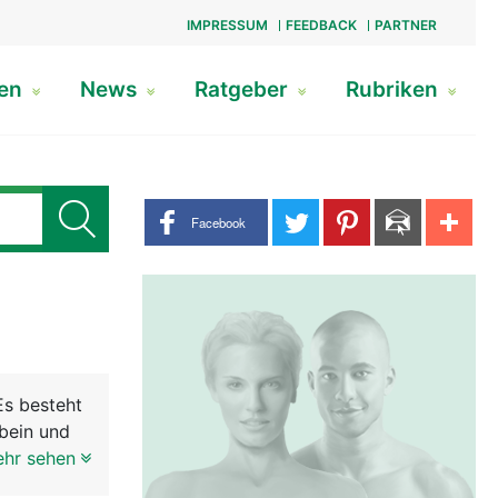
IMPRESSUM
FEEDBACK
PARTNER
gen
News
Ratgeber
Rubriken
Share buttons
Facebook
Es besteht
bein und
Beckenring
ehr sehen
ergewicht