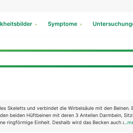
kheitsbilder
Symptome
Untersuchun
des Skeletts und verbindet die Wirbelsäule mit den Beinen. 
den beiden Hüftbeinen mit deren 3 Anteilen Darmbein, Sitz
ne ringförmige Einheit. Deshalb wird das Becken auch als 
...m
chnet. Über diesen festen und stabilen Ring wird das Körp