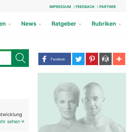
IMPRESSUM
FEEDBACK
PARTNER
gen
News
Ratgeber
Rubriken
Share buttons
Facebook
ntwicklung
ebettet in
ehr sehen
henmandeln