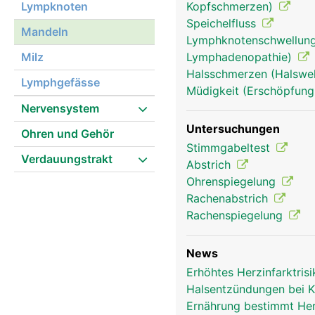
Lympknoten
Kopfschmerzen)
Speichelfluss
Mandeln
Lymphknotenschwellung
Milz
Lymphadenopathie)
Halsschmerzen (Halsw
Lymphgefässe
Müdigkeit (Erschöpfung
Nervensystem
Untersuchungen
Ohren und Gehör
Stimmgabeltest
Verdauungstrakt
Abstrich
Ohrenspiegelung
Rachenabstrich
Rachenspiegelung
News
Erhöhtes Herzinfarktri
Halsentzündungen bei K
Ernährung bestimmt Her