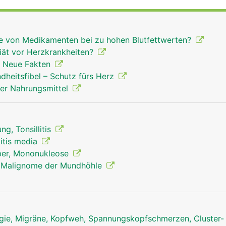
ren Nasenhöhlenbereich liegen. Auch sie unterstützen die
rn sind sie noch grösser, später schrumpfen sie.
lle von Medikamenten bei zu hohen Blutfettwerten?
iät vor Herzkrankheiten?
- Neue Fakten
ndheitsfibel – Schutz fürs Herz
ner Nahrungsmittel
g, Tonsillitis
itis media
eber, Mononukleose
 Malignome der Mundhöhle
ie, Migräne, Kopfweh, Spannungskopfschmerzen, Cluster-