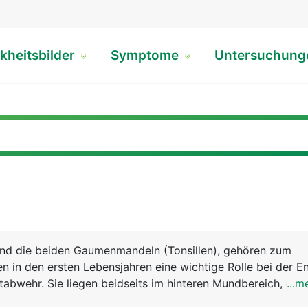
kheitsbilder
Symptome
Untersuchun
ind die beiden Gaumenmandeln (Tonsillen), gehören zum
 in den ersten Lebensjahren eine wichtige Rolle bei der E
tabwehr. Sie liegen beidseits im hinteren Mundbereich, eing
...m
. Ausser den Gaumenmandeln gibt es noch die beiden Rac