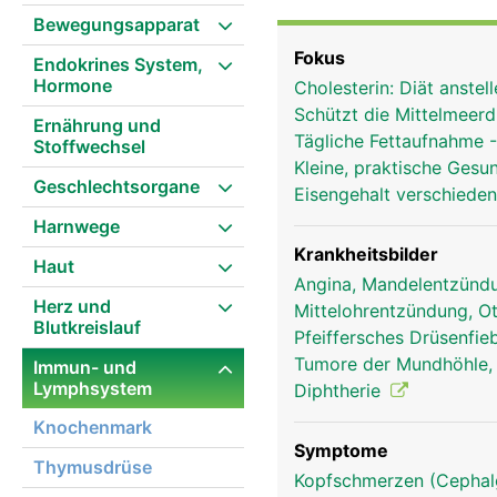
(Polypen), die im hinte
Bewegungsapparat
Abwehrkräfte. Bei Kinde
Fokus
Endokrines System,
Hormone
Cholesterin: Diät anste
Schützt die Mittelmeerd
Ernährung und
Tägliche Fettaufnahme 
Stoffwechsel
Kleine, praktische Gesu
Geschlechtsorgane
Eisengehalt verschiede
Harnwege
Krankheitsbilder
Haut
Angina, Mandelentzündun
Herz und
Mittelohrentzündung, Ot
Blutkreislauf
Pfeiffersches Drüsenfi
Tumore der Mundhöhle,
Immun- und
Lymphsystem
Diphtherie
Knochenmark
Symptome
Thymusdrüse
Kopfschmerzen (Cephalg