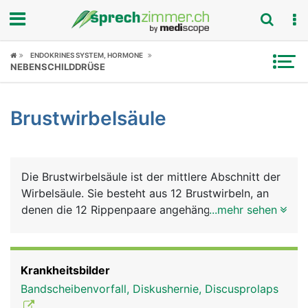
Fokus
ENDOKRINES SYSTEM, HORMONE
NEBENSCHILDDRÜSE
Krankheitsbilder
Brustwirbelsäule
Symptome
Untersuchungen
Die Brustwirbelsäule ist der mittlere Abschnitt der
News
Wirbelsäule. Sie besteht aus 12 Brustwirbeln, an
denen die 12 Rippenpaare angehängt sind, die
...mehr sehen
Ratgeber
zusammen mit dem Brustbein den Brustkorb
bilden. Im unteren Bereich der Brustwirbelsäule
Rubriken
treten aus dem Wirbelkanal an beiden Seiten die
Krankheitsbilder
Nerven für die Beine aus.
Bandscheibenvorfall, Diskushernie, Discusprolaps