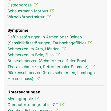
Osteoporose
Scheuermann Morbus
Wirbelkörperfraktur
Symptome
Gefühlsstörungen in Armen oder Beinen
(Sensibilitätsstörungen, Taubheitsgefühle)
Schmerzen im Arm, Händen
Brustwirbelsäule
Brustwirbelsäule
Frau
Mann
Schmerzen im Bein, Fuss
Brustschmerzen (Schmerzen auf der Brust,
Thoraxschmerzen, Retrosternaler Schmerz)
Rückenschmerzen (Kreuzschmerzen, Lumbago
Hexenschuss)
Untersuchungen
Myelographie
Computertomographie, CT
Knochendichtemessung