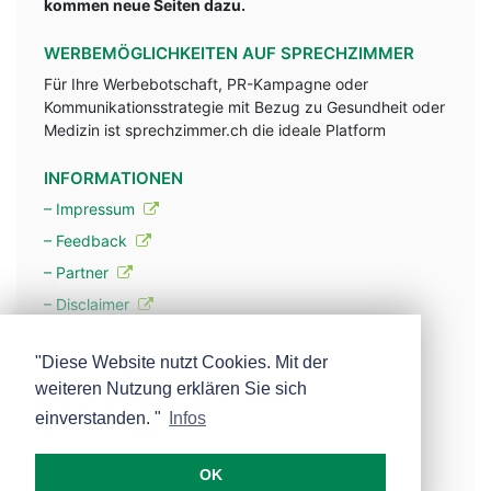
kommen neue Seiten dazu.
WERBEMÖGLICHKEITEN AUF SPRECHZIMMER
Für Ihre Werbebotschaft, PR-Kampagne oder
Kommunikationsstrategie mit Bezug zu Gesundheit oder
Medizin ist sprechzimmer.ch die ideale Platform
INFORMATIONEN
– Impressum
– Feedback
– Partner
– Disclaimer
– Datenschutzerklärung / Privacy Policy
"Diese Website nutzt Cookies. Mit der
weiteren Nutzung erklären Sie sich
– Werbung
einverstanden. "
Infos
– Mehr über unsere Experten
OK