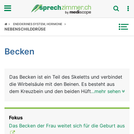
Fokus
ENDOKRINES SYSTEM, HORMONE
NEBENSCHILDDRÜSE
Krankheitsbilder
Becken
Symptome
Untersuchungen
Das Becken ist ein Teil des Skeletts und verbindet
News
die Wirbelsäule mit den Beinen. Es besteht aus
dem Kreuzbein und den beiden Hüftbeinen mit
...mehr sehen
Ratgeber
deren 3 Anteilen Darmbein, Sitzbein und
Schambein und bildet eine ringförmige Einheit.
Rubriken
Deshalb wird das Becken auch als Beckenring
Fokus
oder Beckengürtel bezeichnet. Über diesen festen
Das Becken der Frau weitet sich für die Geburt aus
und stabilen Ring wird das Körpergewicht