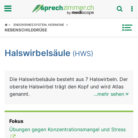
Fokus
ENDOKRINES SYSTEM, HORMONE
NEBENSCHILDDRÜSE
Krankheitsbilder
Halswirbelsäule
(HWS)
Symptome
Untersuchungen
Die Halswirbelsäule besteht aus 7 Halswirbeln. Der
News
oberste Halswirbel trägt den Kopf und wird Atlas
genannt.
...mehr sehen
Ratgeber
Rubriken
Fokus
Übungen gegen Konzentrationsmangel und Stress