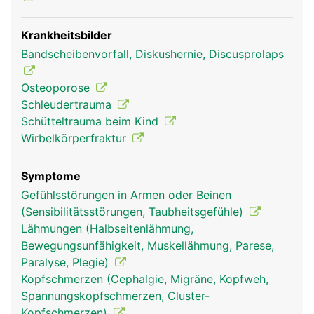
Krankheitsbilder
Bandscheibenvorfall, Diskushernie, Discusprolaps
Halswirbelsäule
Halswirbelsäule
Frau
Mann
Osteoporose
Schleudertrauma
Schütteltrauma beim Kind
Wirbelkörperfraktur
Symptome
Gefühlsstörungen in Armen oder Beinen
(Sensibilitätsstörungen, Taubheitsgefühle)
Lähmungen (Halbseitenlähmung,
Bewegungsunfähigkeit, Muskellähmung, Parese,
Paralyse, Plegie)
Kopfschmerzen (Cephalgie, Migräne, Kopfweh,
Spannungskopfschmerzen, Cluster-
Kopfschmerzen)