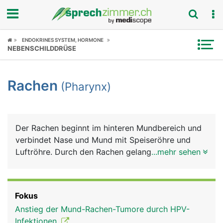
Fokus
ENDOKRINES SYSTEM, HORMONE
NEBENSCHILDDRÜSE
Krankheitsbilder
Rachen
(Pharynx)
Symptome
Untersuchungen
Der Rachen beginnt im hinteren Mundbereich und
News
verbindet Nase und Mund mit Speiseröhre und
Luftröhre. Durch den Rachen gelangt einerseits die
...mehr sehen
Ratgeber
Luft über die Luftröhre in die Lunge und
andererseits Nahrung und Flüssigkeiten über die
Rubriken
Speiseröhre in den Magen. Am Beginn der
Fokus
Luftröhre liegt der Kehlkopf mit den
Anstieg der Mund-Rachen-Tumore durch HPV-
Stimmbändern, die der Tonbildung dienen.
Infektionen