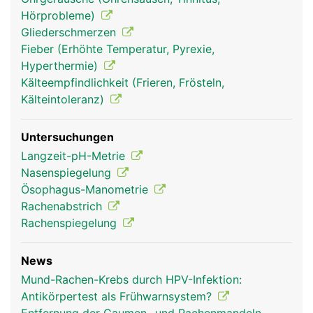
Mittelohr herstellt und für den Druckausgleich
Hörprobleme)
beim Schlucken sorgt.
Gliederschmerzen
Fieber (Erhöhte Temperatur, Pyrexie,
Hyperthermie)
Kälteempfindlichkeit (Frieren, Frösteln,
Kälteintoleranz)
Untersuchungen
Langzeit-pH-Metrie
Nasenspiegelung
Ösophagus-Manometrie
Rachen Frau
Rachen Mann
Rachen Frau
Rachenabstrich
Rachenspiegelung
News
Mund-Rachen-Krebs durch HPV-Infektion:
Antikörpertest als Frühwarnsystem?