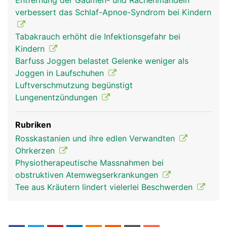
Entfernung der Gaumen- und Rachenmandeln
verbessert das Schlaf-Apnoe-Syndrom bei Kindern
Rachen Mann
Tabakrauch erhöht die Infektionsgefahr bei
Kindern
Barfuss Joggen belastet Gelenke weniger als
Joggen in Laufschuhen
Luftverschmutzung begünstigt
Lungenentzündungen
Rubriken
Rosskastanien und ihre edlen Verwandten
Ohrkerzen
Physiotherapeutische Massnahmen bei
obstruktiven Atemwegserkrankungen
Tee aus Kräutern lindert vielerlei Beschwerden