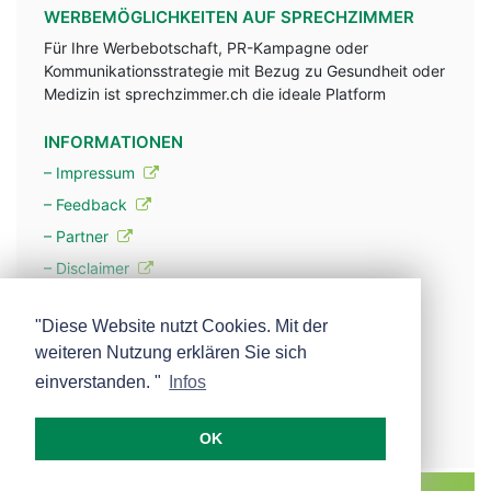
WERBEMÖGLICHKEITEN AUF SPRECHZIMMER
Für Ihre Werbebotschaft, PR-Kampagne oder
Kommunikationsstrategie mit Bezug zu Gesundheit oder
Medizin ist sprechzimmer.ch die ideale Platform
INFORMATIONEN
– Impressum
– Feedback
– Partner
– Disclaimer
– Datenschutzerklärung / Privacy Policy
"Diese Website nutzt Cookies. Mit der
weiteren Nutzung erklären Sie sich
– Werbung
einverstanden. "
Infos
– Mehr über unsere Experten
OK
MEDISCOPE AG E-MAIL:
INFO@MEDISCOPE.CH