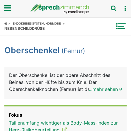
Fokus
ENDOKRINES SYSTEM, HORMONE
NEBENSCHILDDRÜSE
Krankheitsbilder
Oberschenkel
(Femur)
Symptome
Untersuchungen
Der Oberschenkel ist der obere Abschnitt des
News
Beines, von der Hüfte bis zum Knie. Der
Oberschenkelknochen (Femur) ist der längste und
...mehr sehen
Ratgeber
durch seine besondere Bauweise auch der
kräftigste Röhrenknochen im Körper. Er macht
Rubriken
etwa ein Viertel der gesamten Körperlänge aus. Er
Fokus
besteht von oben nach unten aus dem kugeligen
Taillenumfang wichtiger als Body-Mass-Index zur
Kopf (Hüftkopf), einem kurzen Hals
Herz-Risikobeurteilung