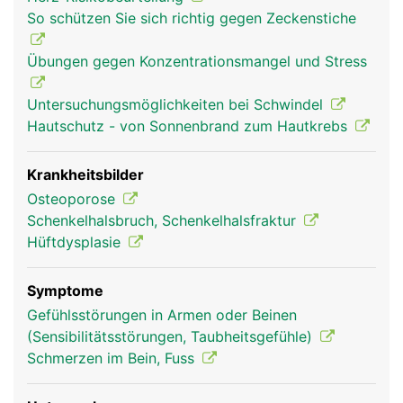
(Schenkelhals), einen langen Schaft und einem
So schützen Sie sich richtig gegen Zeckenstiche
verdickten unteren Ende mit zwei walzenförmigen
Gelenkknorren, die mit dem Schienbein und der
Übungen gegen Konzentrationsmangel und Stress
Kniescheibe das Knie bilden. Der Hüftkopf bildet
mit der Hüftpfanne des Beckens das Hüftgelenk.
Untersuchungsmöglichkeiten bei Schwindel
Der Oberschenkelknochen dient ausserdem als
Hautschutz - von Sonnenbrand zum Hautkrebs
Befestigungsanker für Bänder und Muskeln.
Krankheitsbilder
Osteoporose
Schenkelhalsbruch, Schenkelhalsfraktur
Hüftdysplasie
Symptome
Gefühlsstörungen in Armen oder Beinen
(Sensibilitätsstörungen, Taubheitsgefühle)
Oberschenkel Frau
Oberschenkel
Schmerzen im Bein, Fuss
Mann