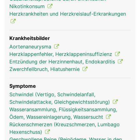
des Zwerchfells wird sie als Brustaorta, unterhalb
Nikotinkonsum
als Bauchaorta bezeichnet. Von ihr gehen wichtige
Herzkrankheiten und Herzkreislauf-Erkrankungen
Blutgefässe ab: die Halsschlagadern zur
Versorgung des Gehirns und die beiden
Schlüsselbeinarterien, die die Arme versorgen. Im
Bauch entspringen aus der Aorta die grossen Äste
Krankheitsbilder
zur Versorgung der Bauchorgane und der Nieren.
Aortenaneurysma
In Höhe des Bauchnabels teilt sich die Aorta in die
Herzklappenfehler, Herzklappeninsuffizienz
beiden Beckenarterien auf zur Versorgung der
Entzündung der Herzinnenhaut, Endokarditis
Beckenorgane und der Beine.
Zwerchfellbruch, Hiatushernie
Symptome
Schwindel (Vertigo, Schwindelanfall,
Schwindelattacke, Gleichgewichtsstörung)
Wasseransammlung, Flüssigkeitsansammlung,
Ödem, Wassereinlagerung, Wassersucht
Rückenschmerzen (Kreuzschmerzen, Lumbago
Hexenschuss)
Geschwollene Beine (Beinödeme, Wasser in den