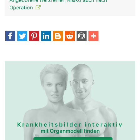
Angeborene Herzfehler: Risiko auch nach
Operation
Krankheitsbilder interaktiv
mit Organmodell finden