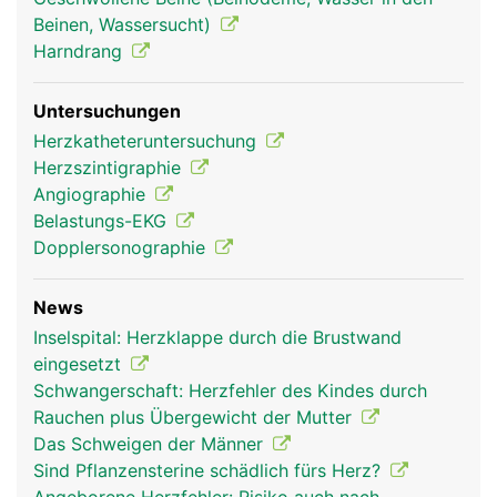
aorta frau
aorta mann
Beinen, Wassersucht)
Harndrang
Untersuchungen
Herzkatheteruntersuchung
Herzszintigraphie
Angiographie
Belastungs-EKG
Dopplersonographie
News
Inselspital: Herzklappe durch die Brustwand
eingesetzt
Schwangerschaft: Herzfehler des Kindes durch
Rauchen plus Übergewicht der Mutter
Das Schweigen der Männer
Sind Pflanzensterine schädlich fürs Herz?