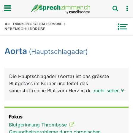
Fokus
ENDOKRINES SYSTEM, HORMONE
NEBENSCHILDDRÜSE
Krankheitsbilder
Aorta
(Hauptschlagader)
Symptome
Untersuchungen
Die Hauptschlagader (Aorta) ist das grösste
News
Blutgefäss im Körper und leitet das
sauerstoffreiche Blut vom Herz in den Körper. Sie
...mehr sehen
Ratgeber
hat einen Durchmesser von etwa 2 Zentimeter. Die
Aorta entspringt direkt am Herz aus der linken
Rubriken
Herzkammer und verläuft zunächst bogenförmig
Fokus
nach hinten und zieht dann durch den Brustkorb
Blutgerinnung Thrombose
und das Zwerchfell in den Bauchraum. Oberhalb
Gesundheitsprobleme durch chronischen