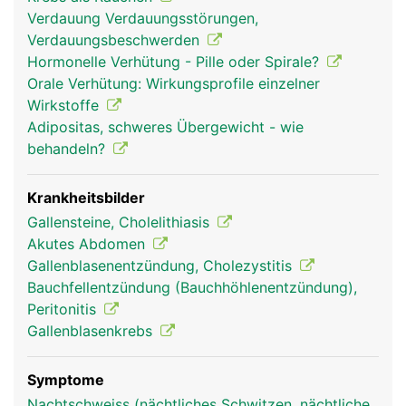
Dünndarm zu. Ein Teil davon zweigt in die
Verdauung Verdauungsstörungen,
Gallenblase ab und wird dort im eingedickten
Verdauungsbeschwerden
Zustand zwischengespeichert. Sobald Nahrung
Hormonelle Verhütung - Pille oder Spirale?
aus dem Magen in den Dünndarm übertritt, zieht
Orale Verhütung: Wirkungsprofile einzelner
sich die Gallenblase zusammen und gibt die Galle
Wirkstoffe
frei. Da die Galle auch direkt von der Leber in den
Adipositas, schweres Übergewicht - wie
Dünndarm fliessen kann, ist die Gallenblase kein
behandeln?
lebensnotwendiges Organ und kann, falls
notwendig, entfernt werden.
Krankheitsbilder
Gallensteine, Cholelithiasis
Akutes Abdomen
Gallenblasenentzündung, Cholezystitis
Bauchfellentzündung (Bauchhöhlenentzündung),
Peritonitis
Gallenblasenkrebs
Symptome
gallenblase frau
gallenblase mann
Nachtschweiss (nächtliches Schwitzen, nächtliche