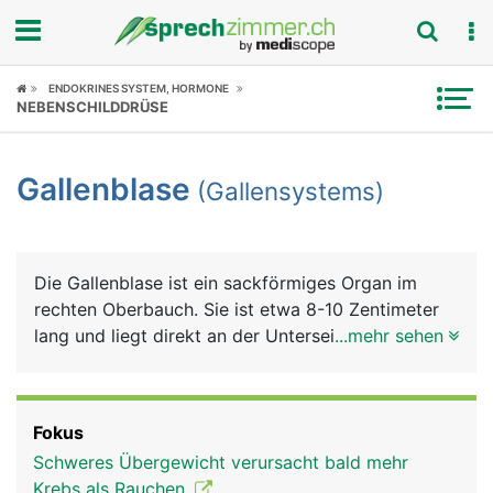
Fokus
ENDOKRINES SYSTEM, HORMONE
NEBENSCHILDDRÜSE
Krankheitsbilder
Gallenblase
(Gallensystems)
Symptome
Untersuchungen
Die Gallenblase ist ein sackförmiges Organ im
News
rechten Oberbauch. Sie ist etwa 8-10 Zentimeter
lang und liegt direkt an der Unterseite der Leber.
...mehr sehen
Ratgeber
Sie dient als Reservoir für den von der Leber
gebildeten grünlichen Gallensaft (kurz Galle), der
Rubriken
die Fettverdauung unterstützt. Feinste
Fokus
Gallenkanälchen in der Leber sammeln die Galle
Schweres Übergewicht verursacht bald mehr
und führen sie über den Hauptgallengang dem
Krebs als Rauchen