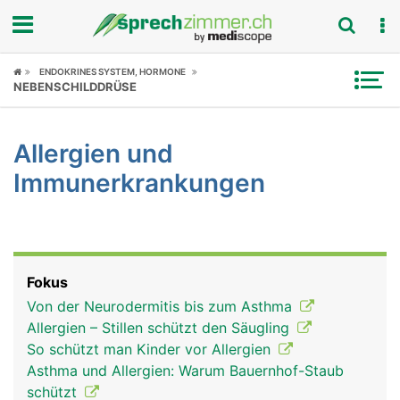
Fokus
ENDOKRINES SYSTEM, HORMONE
NEBENSCHILDDRÜSE
Krankheitsbilder
Allergien und
Symptome
Immunerkrankungen
Untersuchungen
News
Fokus
Ratgeber
Von der Neurodermitis bis zum Asthma
Allergien – Stillen schützt den Säugling
Rubriken
So schützt man Kinder vor Allergien
Asthma und Allergien: Warum Bauernhof-Staub
schützt