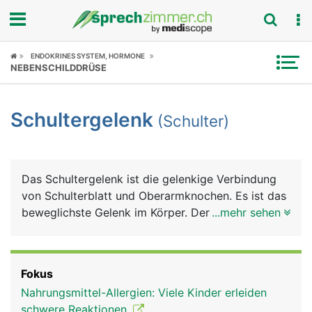
Fokus
ENDOKRINES SYSTEM, HORMONE
NEBENSCHILDDRÜSE
Krankheitsbilder
Schultergelenk
(Schulter)
Symptome
Untersuchungen
Das Schultergelenk ist die gelenkige Verbindung
News
von Schulterblatt und Oberarmknochen. Es ist das
beweglichste Gelenk im Körper. Der besonders
...mehr sehen
Ratgeber
grosse Bewegungsumfang des Armes wird durch
ein spezielles Kugelgelenk erreicht, bei dem sich
Rubriken
der kugelförmige Kopf des Oberarmknochens in
Fokus
der flachen Gelenkpfanne des Schulterblattes
Nahrungsmittel-Allergien: Viele Kinder erleiden
bewegt. Damit die Knochen nicht aufeinander
schwere Reaktionen