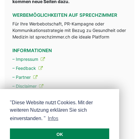
kommen neue Seiten dazu.
WERBEMÖGLICHKEITEN AUF SPRECHZIMMER
Für Ihre Werbebotschaft, PR-Kampagne oder
Kommunikationsstrategie mit Bezug zu Gesundheit oder
Medizin ist sprechzimmer.ch die ideale Platform
INFORMATIONEN
– Impressum
– Feedback
– Partner
– Disclaimer
– Datenschutzerklärung / Privacy Policy
"Diese Website nutzt Cookies. Mit der
weiteren Nutzung erklären Sie sich
– Werbung
einverstanden. "
Infos
– Mehr über unsere Experten
OK