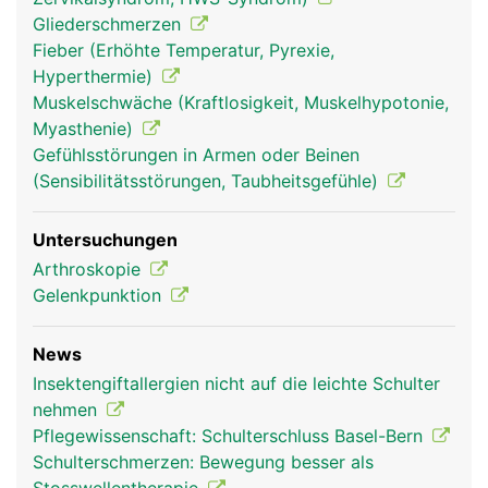
Gliederschmerzen
Schultergelenk
Schultergelenk
Fieber (Erhöhte Temperatur, Pyrexie,
Frau
Mann
Hyperthermie)
Muskelschwäche (Kraftlosigkeit, Muskelhypotonie,
Myasthenie)
Gefühlsstörungen in Armen oder Beinen
(Sensibilitätsstörungen, Taubheitsgefühle)
Untersuchungen
Arthroskopie
Gelenkpunktion
News
Insektengiftallergien nicht auf die leichte Schulter
nehmen
Pflegewissenschaft: Schulterschluss Basel-Bern
Schulterschmerzen: Bewegung besser als