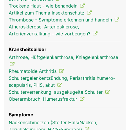
reiben, sind sie mit Gelenkknorpel bezogen und in
Trockene Haut - wie behandeln
Gelenkschmiere eingebettet. Um das sehr
Artikel zum Thema Insektenschutz
bewegliche Schultergelenk stabil zu halten, wird
Thrombose - Symptome erkennen und handeln
es von einer komplexen Struktur aus
Atherosklerose, Arteriosklerose,
Gelenkkapsel, Schleimbeuteln, Bändern sowie vier
Arterienverkalkung - wie vorbeugen?
kleinere Muskeln und deren Sehnen (sogenannte
Rotatorenmanschette) und dem grossen
Schultermuskel (Deltoideus) umgeben. Die
Krankheitsbilder
Bewegung des Armes wird durch das
Arthrose, Hüftgelenkarthrose, Kniegelenkarthrose
Zusammenspiel von Gelenk, Bändern und Muskeln
ermöglicht.
Rheumatoide Arthritis
Schultergelenkentzündung, Periarthritis humero-
scapularis, PHS, akut
Schulterverrenkung, ausgekugelte Schulter
Oberarmbruch, Humerusfraktur
Symptome
Nackenschmerzen (Steifer Hals/Nacken,
Zervikalsyndrom, HWS-Syndrom)