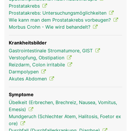
willentlich beeinflussbar. Er erschlafft automatisch
Prostatakrebs
bei Kontakt mit dem Stuhl und lässt ihn in den
Prostatakrebs: Untersuchungsmöglichkeiten
oberen Analkanal gleiten. Der äussere
Wie kann man dem Prostatakrebs vorbeugen?
Schliessmuskel kann selbst zur willentlichen
Morbus Crohn - Wie wird behandelt?
Stuhlentleerung gesteuert werden.
Krankheitsbilder
Gastrointestinale Stromatumore, GIST
Verstopfung, Obstipation
Reizdarm, Colon irritabile
Darmpolypen
Akutes Abdomen
Symptome
mastdarm rektum
mastdarm rektum
Übelkeit (Erbrechen, Brechreiz, Nausea, Vomitus,
frau
mann
Emesis)
Mundgeruch (Schlechter Atem, Halitosis, Foetor ex
ore)
Durchfall (Durchfallerkrankung, Diarrhoe)