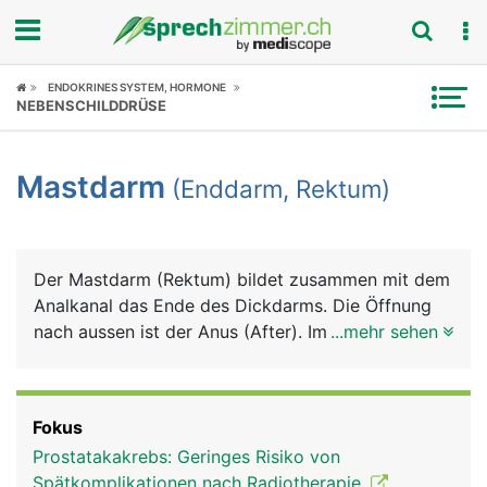
Fokus
ENDOKRINES SYSTEM, HORMONE
NEBENSCHILDDRÜSE
Krankheitsbilder
Mastdarm
(Enddarm, Rektum)
Symptome
Untersuchungen
Der Mastdarm (Rektum) bildet zusammen mit dem
News
Analkanal das Ende des Dickdarms. Die Öffnung
nach aussen ist der Anus (After). Im Mastdarm
...mehr sehen
Ratgeber
wird der Stuhl bis zur willentlichen Stuhlentleerung
gespeichert. Sobald der Mastdarm voll ist, wird
Rubriken
der Stuhldrang ausgelöst. Der Analkanal ist von
Fokus
einem inneren und einem äusseren Schliessmuskel
Prostatakakrebs: Geringes Risiko von
umgeben. Der innere Afterschliessmuskel ist nicht
Spätkomplikationen nach Radiotherapie