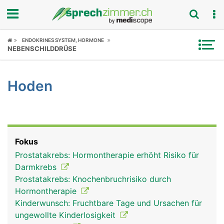
Fokus
ENDOKRINES SYSTEM, HORMONE
NEBENSCHILDDRÜSE
Krankheitsbilder
Hoden
Symptome
Untersuchungen
News
Fokus
Prostatakrebs: Hormontherapie erhöht Risiko für
Ratgeber
Darmkrebs
Prostatakrebs: Knochenbruchrisiko durch
Rubriken
Hormontherapie
Kinderwunsch: Fruchtbare Tage und Ursachen für
ungewollte Kinderlosigkeit