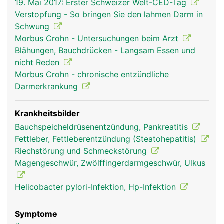
19. Mai 2017: Erster Schweizer Welt-CED-Tag
Speicheldrüsen vermischt. Der Speichel macht
Verstopfung - So bringen Sie den lahmen Darm in
feste Bissen gleitfähig und leitet die Verdauung
Schwung
der zuckerhaltigen Lebensmittel (Kohlenhydrate)
Morbus Crohn - Untersuchungen beim Arzt
ein. In Magen und Darm wird die Nahrung weiter
Blähungen, Bauchdrücken - Langsam Essen und
aufgespalten ("verdaut"). Dabei helfen die
nicht Reden
Verdauungssäfte der Bauchspeicheldrüse und die
Morbus Crohn - chronische entzündliche
Galle aus der Leber. Wichtige Nährstoffe werden
Darmerkrankung
vom Darm über die Schleimhaut ins Blut
aufgenommen und gelangen über die Pfortader in
die Leber, dem wichtigsten Stoffwechselorgan im
Krankheitsbilder
Körper, wo sie gespeichert und weiter verarbeitet
Bauchspeicheldrüsenentzündung, Pankreatitis
werden. Unverdauliche Nahrungsbestandteile
Fettleber, Fettleberentzündung (Steatohepatitis)
werden als Stuhl aus dem Körper ausgeschieden.
Riechstörung und Schmeckstörung
Der Darminhalt wird dabei durch kräftige,
Magengeschwür, Zwölffingerdarmgeschwür, Ulkus
wellenförmige Darmbewegungen (Peristaltik)
durch den Verdauungstrakt transportiert.
Helicobacter pylori-Infektion, Hp-Infektion
Symptome