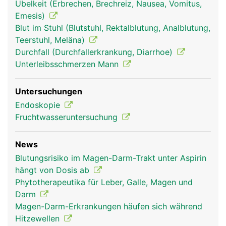
Übelkeit (Erbrechen, Brechreiz, Nausea, Vomitus,
Emesis)
Blut im Stuhl (Blutstuhl, Rektalblutung, Analblutung,
Teerstuhl, Meläna)
Durchfall (Durchfallerkrankung, Diarrhoe)
Unterleibsschmerzen Mann
verdauungstrakt
verdauungstrakt
Kopf Links Frau
Untersuchungen
frau
mann
Endoskopie
Fruchtwasseruntersuchung
News
Blutungsrisiko im Magen-Darm-Trakt unter Aspirin
hängt von Dosis ab
Phytotherapeutika für Leber, Galle, Magen und
Darm
Magen-Darm-Erkrankungen häufen sich während
Kopf Links Mann
Hitzewellen