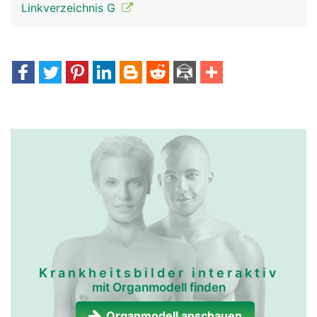
Linkverzeichnis G
Krankheitsbilder interaktiv
mit Organmodell finden
Organmodell anschauen