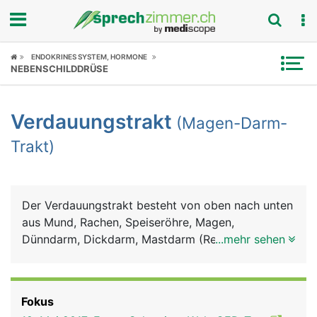
Fokus
ENDOKRINES SYSTEM, HORMONE
NEBENSCHILDDRÜSE
Krankheitsbilder
Verdauungstrakt
(Magen-Darm-
Symptome
Trakt)
Untersuchungen
News
Der Verdauungstrakt besteht von oben nach unten
aus Mund, Rachen, Speiseröhre, Magen,
Ratgeber
Dünndarm, Dickdarm, Mastdarm (Rektum) und
...mehr sehen
Anus (After). Zum Verdauungssystem gehören
Rubriken
ausserdem die Bauchspeicheldrüse, die Leber und
die Gallenblase. Im Mund wird die Nahrung mit den
Fokus
Zähnen zerkleinert und mit dem Sekret der