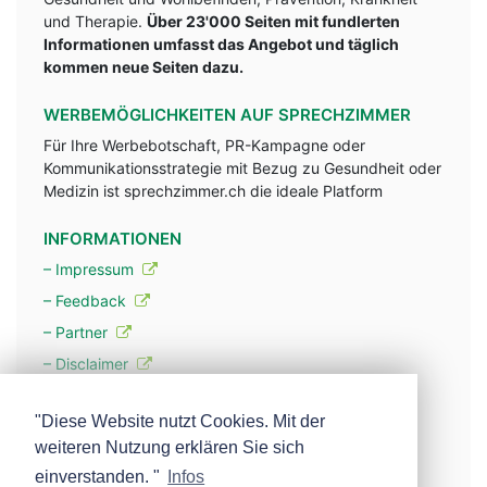
und Therapie.
Über 23'000 Seiten mit fundlerten
Informationen umfasst das Angebot und täglich
kommen neue Seiten dazu.
WERBEMÖGLICHKEITEN AUF SPRECHZIMMER
Für Ihre Werbebotschaft, PR-Kampagne oder
Kommunikationsstrategie mit Bezug zu Gesundheit oder
Medizin ist sprechzimmer.ch die ideale Platform
INFORMATIONEN
– Impressum
– Feedback
– Partner
– Disclaimer
– Datenschutzerklärung / Privacy Policy
"Diese Website nutzt Cookies. Mit der
weiteren Nutzung erklären Sie sich
– Werbung
einverstanden. "
Infos
– Mehr über unsere Experten